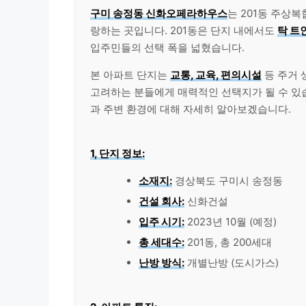
구미 송정동 신화오페라하우스
는 201동 주상
랑하는 곳입니다. 201동은 단지 내에서도
탁 트
입주민들의 선택 폭을 넓혔습니다.
본 아파트 단지는
교통, 교육, 편의시설
등 주거 
고려하는 분들에게 매력적인 선택지가 될 수 있
과 주변 환경에 대해 자세히 알아보겠습니다.
1, 단지 정보:
소재지:
경상북도 구미시 송정동
건설 회사:
신화건설
입주 시기:
2023년 10월 (예정)
총 세대수:
201동, 총 200세대
난방 방식:
개별난방 (도시가스)