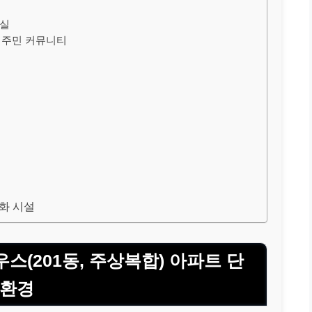
서실
 입주민 커뮤니티
문화 시설
(201동, 주상복합) 아파트 단
 환경