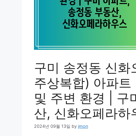
구미 송정동 신화
주상복합) 아파트 
및 주변 환경 | 
산, 신화오페라하
2024년 09월 13일
by
jmon