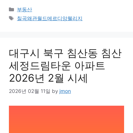
Categories
부동산
Tags
칠곡왜관월드메르디앙웰리지
대구시 북구 침산동 침산
세정드림타운 아파트
2026년 2월 시세
2026년 02월 11일
by
jmon