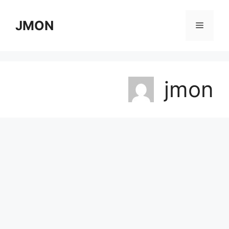
Skip
to
JMON
Menu
content
jmon