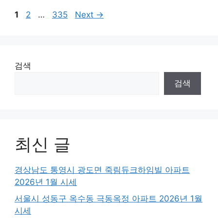
Page
Page
Page
1
2
…
335
Next
→
검색
검색
최신 글
경상남도 통영시 광도면 죽림듀크하임빌 아파트
2026년 1월 시세
서울시 성동구 옥수동 극동옥정 아파트 2026년 1월
시세