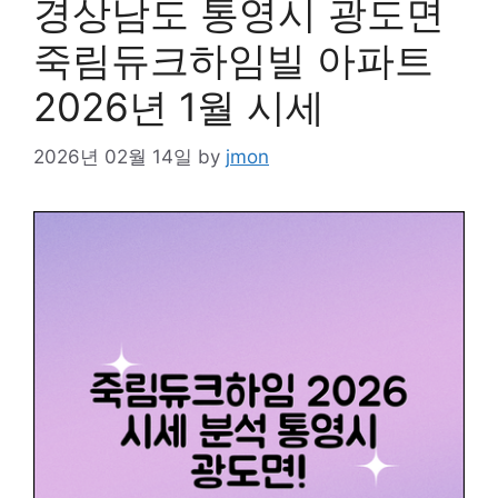
경상남도 통영시 광도면
죽림듀크하임빌 아파트
2026년 1월 시세
2026년 02월 14일
by
jmon