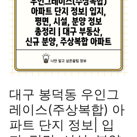
대구 봉덕동 우인그
레이스(주상복합) 아
파트 단지 정보| 입