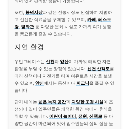
되어 있어 편리한 생활이 가능합니다.
또한,
봉덕시장
과 같은 전통시장도 인접하여 저렴하
고 신선한 식료품을 구매할 수 있으며,
카페
,
레스토
랑
,
영화관
등 다양한 문화 시설도 가까워 여가 생활
을 풍요롭게 즐길 수 있습니다.
자연 환경
우인그레이스는
신천
과
앞산
이 가까워 쾌적한 자연
환경을 누릴 수 있는 장점이 있습니다.
신천 산책로
를
따라 산책이나 자전거를 타며 여유로운 시간을 보낼
수 있으며,
앞산
에서는 등산이나
피크닉
을 즐길 수 있
습니다.
단지 내에는
넓은 녹지 공간
과
다양한 조경 시설
이 조
성되어 있어 입주민들은 쾌적한 환경 속에서 휴식을
취할 수 있습니다.
어린이 놀이터
,
정원
,
산책로
등 다
양한 공간이 마련되어 있어 입주민들의 삶의 질을 높