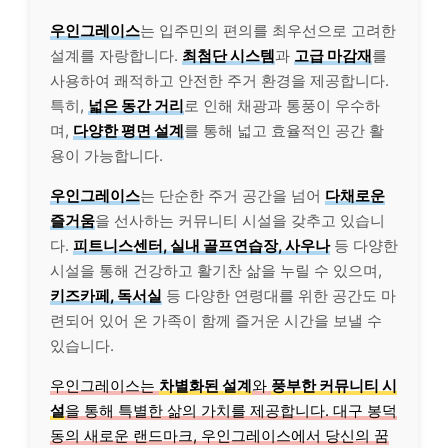
우인그레이스
는 입주민의 편의를 최우선으로 고려한
설계를 자랑합니다.
최첨단 시스템
과
고급 마감재
를
사용하여 쾌적하고 안전한 주거 환경을 제공합니다.
특히,
넓은 동간 거리
로 인해 채광과 통풍이 우수하
며,
다양한 평면 설계
를 통해 넓고 효율적인 공간 활
용이 가능합니다.
우인그레이스
는 단순한 주거 공간을 넘어
다채로운
즐거움
을 선사하는 커뮤니티 시설을 갖추고 있습니
다.
피트니스센터, 실내 골프연습장, 사우나
등 다양한
시설을 통해 건강하고 활기찬 삶을 누릴 수 있으며,
키즈카페, 독서실
등 다양한 연령대를 위한 공간도 마
련되어 있어 온 가족이 함께 즐거운 시간을 보낼 수
있습니다.
우인그레이스는
차별화된 설계
와
풍부한 커뮤니티 시
설
을 통해 특별한 삶의 가치를 제공합니다. 대구 봉덕
동의 새로운 랜드마크, 우인그레이스에서 당신의 꿈