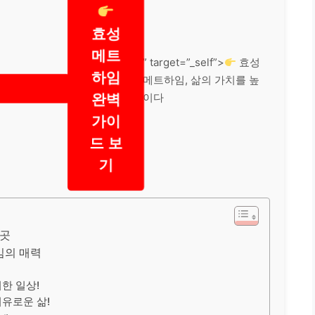
효성
메트
” target=”_self”>
효성
하임
메트하임, 삶의 가치를 높
완벽
이다
가이
드 보
기
 곳
임의 매력
!
리한 일상!
여유로운 삶!