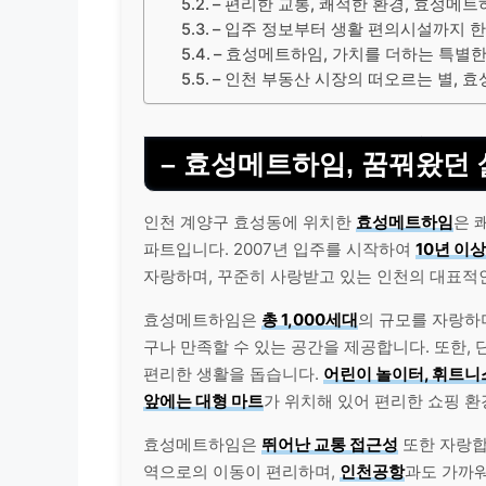
– 편리한 교통, 쾌적한 환경, 효성메
– 입주 정보부터 생활 편의시설까지 
– 효성메트하임, 가치를 더하는 특별한
– 인천 부동산 시장의 떠오르는 별, 
– 효성메트하임, 꿈꿔왔던
인천 계양구 효성동에 위치한
효성메트하임
은 
파트입니다. 2007년 입주를 시작하여
10년 이
자랑하며, 꾸준히 사랑받고 있는 인천의 대표적
효성메트하임은
총 1,000세대
의 규모를 자랑하
구나 만족할 수 있는 공간을 제공합니다. 또한,
편리한 생활을 돕습니다.
어린이 놀이터, 휘트니
앞에는 대형 마트
가 위치해 있어 편리한 쇼핑 환
효성메트하임은
뛰어난 교통 접근성
또한 자랑합
역으로의 이동이 편리하며,
인천공항
과도 가까