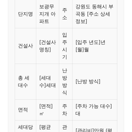
보광무
강원도 동해시 부
주
단지명
지개 아
곡동 [주소 상세
소
파트
정보]
입
[건설사
주
[입주 년도]년
건설사
명칭]
시
[월]월
기
난
총 세
[세대
방
[난방 방식]
대수
수]세대
방
식
[면적]
주
[주차 가능 대수]
면적
㎡
차
대
세대당
[평균
관
[관리비]만원 (평