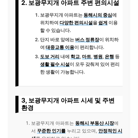
2. 보광무지개 아파트 주변 편의시설
보광무지개 아파트는
동해시의 중심
에
위치하여
다양한 편의시설
을
쉽게
이용
할 수 있습니다.
단지 바로 앞에는
버스 정류장
이 위치하
여
대중교통 이용
이 편리합니다.
도보 거리
내에
학교
,
마트
,
병원
,
은행
등
생활 필수 시설
이 모두 갖춰져 있어 편리
한 생활이 가능합니다.
3, 보광무지개 아파트 시세 및 주변
환경
보광무지개 아파트는
동해시 부동산 시장
에
서
꾸준한 인기를
누리고 있으며,
안정적인 시