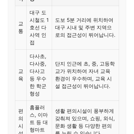
대구 도
시철도 1
도보 5분 거리에 위치하여
교
호선 다
대구 시내 및 주변 지역으
통
사역 인
로의 접근성이 뛰어납니다.
접
다사초,
다사중,
단지 인근에 초, 중, 고등학
교
다사고
교가 위치하여 자녀 교육
육
등 우수
환경이 우수하며, 교육 시
한 학군
설 접근성이 뛰어납니다.
형성
홈플러
편
생활 편의시설이 풍부하게
스, 이마
의
갖춰져 있으며, 쇼핑, 외식,
트 등 대
시
문화 생활 등 다양한 편의
형마트
설
를 누릴 수 있습니다.