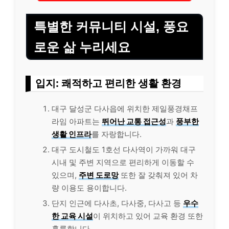
특별한 커뮤니티 시설, 풍요
로운 삶 누리세요
입지: 쾌적하고 편리한 생활 환경
대구 달성군 다사읍에 위치한 제일풍경채프
라임 아파트는
뛰어난 교통 접근성
과
풍부한
생활 인프라
를 자랑합니다.
대구 도시철도 1호선 다사역이 가까워 대구
시내 및 주변 지역으로 편리하게 이동할 수
있으며,
주변 도로망
또한 잘 갖춰져 있어 차
량 이용도 용이합니다.
단지 인근에 다사초, 다사중, 다사고 등
우수
한 교육 시설
이 위치하고 있어 교육 환경 또한
훌륭합니다.