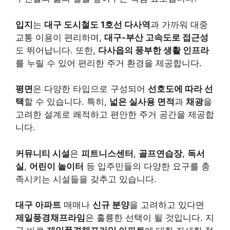
입지
는
대구 도시철도 1호선 다사역
과 가까워 대중
교통 이용이 편리하며,
대구-부산 고속도로 접근성
도 뛰어납니다. 또한,
다사읍의 풍부한 생활 인프라
를 누릴 수 있어 편리한 주거 환경을 제공합니다.
평면
은 다양한 타입으로 구성되어
선호도에 따라 선
택
할 수 있습니다. 특히,
넓은 실사용 면적
과
채광
을
고려한 설계로 쾌적하고 편안한 주거 공간을 제공합
니다.
커뮤니티 시설
은
피트니스센터
,
골프연습장
,
독서
실
,
어린이 놀이터
등 입주민들의 다양한 요구를 충
족시키는 시설들을 갖추고 있습니다.
대구 아파트
매매나
신규 분양
을 고려하고 있다면
제일풍경채프라임
은 훌륭한 선택이 될 것입니다. 지