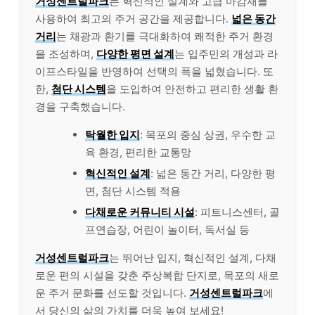
거성센트럴파크
는 혁신적인 설계와 고급 마감재를
사용하여 최고의 주거 공간을 제공합니다.
넓은 동간
거리
는 채광과 환기를 극대화하여 쾌적한 주거 환경
을 조성하며,
다양한 평면 설계
는 입주민의 개성과 라
이프스타일을 반영하여 선택의 폭을 넓혔습니다. 또
한,
첨단 시스템
을 도입하여 안전하고 편리한 생활 환
경을 구축했습니다.
탁월한 입지
: 목포의 중심 상권, 우수한 교
육 환경, 편리한 교통망
혁신적인 설계
: 넓은 동간 거리, 다양한 평
면, 첨단 시스템 적용
다채로운 커뮤니티 시설
: 피트니스센터, 골
프연습장, 어린이 놀이터, 독서실 등
거성센트럴파크
는 뛰어난 입지, 혁신적인 설계, 다채
로운 편의 시설을 갖춘 주상복합 단지로, 목포의 새로
운 주거 문화를 선도할 것입니다.
거성센트럴파크
에
서 당신의 삶의 가치를 더욱 높여 보세요!