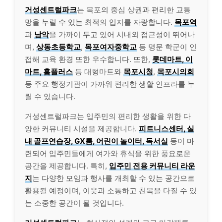
거성센트럴파크
는 목포의 중심 상권과 편리한 교통
망을 누릴 수 있는 최적의 입지를 자랑합니다.
목포역
과
남악
을 가까이 두고 있어 시내외 접근성이 뛰어나
며,
상동초등학교
,
목포여자중학교
등 명문 학군이 인
접해 교육 환경 또한 우수합니다. 또한,
롯데마트, 이
마트, 홈플러스
등 대형마트와
목포시청
,
목포시의회
등 주요 행정기관이 가까워 편리한 생활 인프라를 누
릴 수 있습니다.
거성센트럴파크는 입주민의 편리한 생활을 위한 다
양한 커뮤니티 시설을 제공합니다.
피트니스센터, 실
내 골프연습장, GX룸, 어린이 놀이터, 독서실
등이 마
련되어 입주민들에게 여가와 휴식을 위한 풍요로운
공간을 제공합니다. 특히,
입주민 전용 커뮤니티 라운
지
는 다양한 모임과 행사를 개최할 수 있는 공간으로
활용될 예정이며, 이웃과 소통하고 친목을 다질 수 있
는 소중한 공간이 될 것입니다.