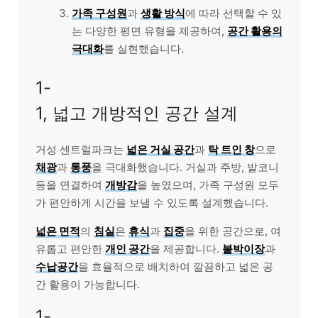
가족 구성원
과
생활 방식
에 따라 선택할 수 있
는 다양한 평면 유형을 제공하여,
공간 활용의
극대화
를 실현했습니다.
1-
1, 넓고 개방적인 공간 설계
거성 센트럴파크는
넓은 거실 공간
과
탁 트인 창
으로
채광
과
통풍
을 극대화했습니다. 거실과 주방, 발코니
등을 연결하여
개방감
을 높였으며, 가족 구성원 모두
가 편안하게 시간을 보낼 수 있도록 설계했습니다.
넓은 면적
의
침실
은
휴식
과
집중
을 위한 공간으로, 여
유롭고 편안한
개인 공간
을 제공합니다.
붙박이장
과
수납공간
을 효율적으로 배치하여 깔끔하고 넓은 공
간 활용이 가능합니다.
1-