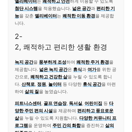
엘리베이터
는
쾌적하고 안전
하게 이용할 수 있도록
첨단 시스템
을 적용했습니다.
넓은 공간
과
편리한 기
능
을 갖춘
엘리베이터
는
쾌적한 이동 환경
을 제공합
니다.
2-
2, 쾌적하고 편리한 생활 환경
녹지 공간
을
풍부하게 조성
하여
쾌적한 주거 환경
을
제공합니다.
넓은 녹지 공간
은
휴식
과
여가
를 위한 공
간으로,
쾌적하고 건강한 삶
을 누릴 수 있도록 합니
다.
산책로
,
정원
,
놀이터
등 다양한
휴식 공간
을 마련
하여
삶의 질
을 높였습니다.
피트니스센터
,
골프 연습장
,
독서실
,
어린이집
등
다
양한 주민 편의 시설
을 제공하여
편리하고 풍요로운
삶
을 누릴 수 있도록 지원합니다.
다양한 커뮤니티 프
로그램
을 운영하여
주민 간의 화합
을 증진하고
삶의