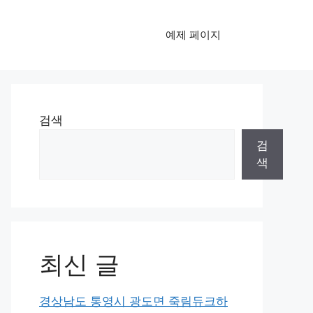
예제 페이지
검색
검
색
최신 글
경상남도 통영시 광도면 죽림듀크하