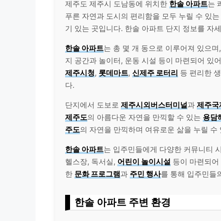
제주도 제주시 도남동에 위치한
한솔 아파트
는 
푸른 자연과 도시의 편리함을 모두 누릴 수 있는
기 있는 곳입니다. 한솔 아파트 단지 정보를 자
한솔 아파트
는 총 몇 개 동으로 이루어져 있으며
지 공간과 놀이터, 운동 시설 등이 마련되어 있
제주시청
,
롯데마트
,
신제주 로터리
등 편리한 
다.
단지에서 도보로
제주시외버스터미널
과
제주국
제주도
의 아름다운 자연을 만끽할 수 있는
용담
주도
의 자연을 만끽하며 여유로운 삶을 누릴 수
한솔 아파트
는 입주민들에게 다양한 커뮤니티 
헬스장, 독서실,
어린이 놀이시설
등이 마련되어 
한
문화 프로그램
과
주민 행사
를 통해 입주민들
한솔 아파트 주변 환경