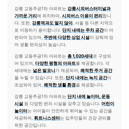
강릉 교동주공1차 아파트는
강릉시외버스터미널과
가까운 거리
에 위치하여,
시외버스 이용이 편리
합니
다. 또한,
강릉역과도 멀지 않아
, 서울 등 다른 지역으
로 이동하기 용이합니다.
단지 내에는 주차 공간
이 마
련되어 있으며,
주변에 다양한 상업 시설
이 갖춰져 있
어 생활 편의성이 높습니다.
강릉 교동주공1차 아파트는
총 1,020세대
로 구성되
어 있으며,
다양한 평형의 아파트
를 제공합니다. 각
세대에는
넓은 발코니
가 제공되어,
쾌적한 주거 공간
을 누릴 수 있습니다. 또한,
단지 내에는 녹지 공간
이
조성되어 있어,
쾌적한 생활 환경
을 제공합니다.
강릉 교동주공1차 아파트는
단지 내에 놀이터, 운동
시설
등 다양한 편의 시설을 갖추고 있습니다.
어린이
놀이터
는 아이들이 안전하게 뛰어놀 수 있는 공간을
제공하며,
휘트니스센터
는 입주민들의 건강 관리를
위한 공간입니다.