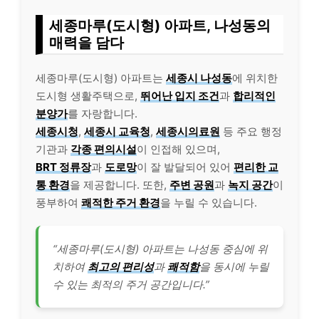
세종마루(도시형) 아파트, 나성동의
매력을 담다
세종마루(도시형) 아파트는
세종시 나성동
에 위치한
도시형 생활주택으로,
뛰어난 입지 조건
과
합리적인
분양가
를 자랑합니다.
세종시청
,
세종시 교육청
,
세종시의료원
등 주요 행정
기관과
각종 편의시설
이 인접해 있으며,
BRT 정류장
과
도로망
이 잘 발달되어 있어
편리한 교
통 환경
을 제공합니다. 또한,
주변 공원
과
녹지 공간
이
풍부하여
쾌적한 주거 환경
을 누릴 수 있습니다.
“세종마루(도시형) 아파트는 나성동 중심에 위
치하여
최고의 편리성
과
쾌적함
을 동시에 누릴
수 있는 최적의 주거 공간입니다.”