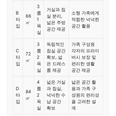
3
거실과 침
B
룸
소형 가족에게
66
실 분리,
타
1
적합한 넉넉한
㎡
넓은 주방
입
욕
공간 활용
공간 제공
실
3
독립적인
가족 구성원
C
룸
침실 공간
각자의 프라이
72
타
2
확보, 넓
버시 보장 및
㎡
입
욕
은 드레스
편리한 생활
실
룸 제공
공간 제공
4
넓은 거실
넓은 공간 활
D
룸
과 침실,
용과 가족 구
84
타
2
넉넉한 수
성원의 편리성
㎡
입
욕
납 공간
을 고려한 설
실
확보
계