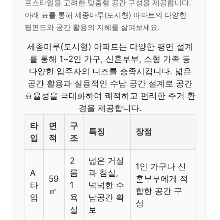
프스타일을 고려한 맞춤형 공간 구성을 제공합니다.
아래 표를 통해 세종마루(도시형) 아파트의 다양한
평면도와 공간 활용의 지혜를 살펴보세요.
세종마루(도시형) 아파트는 다양한 평면 설계
를 통해 1~2인 가구, 신혼부부, 소형 가족 등
다양한 입주자의 니즈를 충족시킵니다. 넓은
공간 활용과 실용적인 수납 공간 설계로 공간
효율성을 극대화하여 쾌적하고 편리한 주거 환
경을 제공합니다.
타
면
구
특징
장점
입
적
조
2
넓은 거실
1인 가구나 신
A
룸
과 침실,
59
혼부부에게 적
타
1
넉넉한 수
㎡
합한 공간 구
입
욕
납공간 확
성
실
보