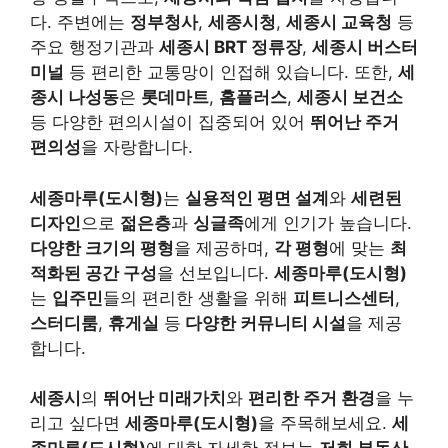
다. 주변에는
정부청사
,
세종시청
,
세종시 교육청
등
주요 행정기관과
세종시 BRT 정류장
,
세종시 버스터
미널
등 편리한 교통망이 인접해 있습니다. 또한,
세
종시 나성동
은
롯데마트
,
홈플러스
,
세종시 보건소
등 다양한 편의시설이 집중되어 있어
뛰어난 주거
편의성
을 자랑합니다.
세종마루(도시형)
는
실용적인 평면 설계
와
세련된
디자인
으로
젊은층
과
싱글족
에게 인기가 높습니다.
다양한 크기의
평형
을 제공하며,
각 평형
에 맞는
최
적화된 공간 구성
을 선보입니다.
세종마루(도시형)
는
입주민
들의 편리한 생활을 위해
피트니스센터
,
스터디룸
,
휴게실
등
다양한 커뮤니티 시설
을 제공
합니다.
세종시
의
뛰어난 미래가치
와
편리한 주거 환경
을 누
리고 싶다면
세종마루(도시형)
을 주목해보세요.
세