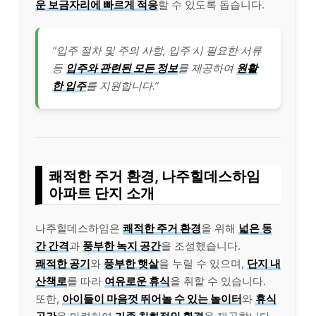
운 보금자리에 빠르게 적응
할 수 있도록 돕습니다.
“입주 절차 및 주의 사항, 입주 시 필요한 서류
등
입주와 관련된 모든 정보
를 제공하여
원활
한 입주
를 지원합니다.”
쾌적한 주거 환경, 나주힐데스하임
아파트 단지 소개
나주힐데스하임은
쾌적한 주거 환경
을 위해
넓은 동
간 간격
과
풍부한 녹지 공간
을 조성했습니다.
쾌적한 공기
와
풍부한 햇살
을 누릴 수 있으며,
단지 내
산책로
를 따라
여유로운 휴식
을 취할 수 있습니다.
또한,
아이들이 마음껏 뛰어놀 수 있는 놀이터
와
휴식