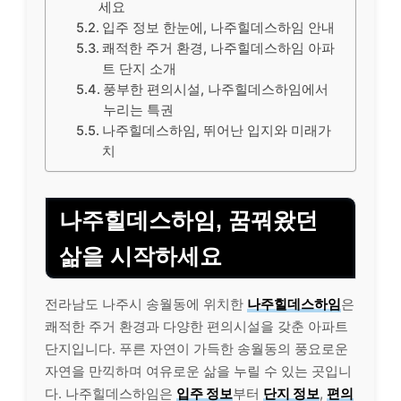
세요
입주 정보 한눈에, 나주힐데스하임 안내
쾌적한 주거 환경, 나주힐데스하임 아파
트 단지 소개
풍부한 편의시설, 나주힐데스하임에서
누리는 특권
나주힐데스하임, 뛰어난 입지와 미래가
치
나주힐데스하임, 꿈꿔왔던
삶을 시작하세요
전라남도 나주시 송월동에 위치한
나주힐데스하임
은
쾌적한 주거 환경과 다양한 편의시설을 갖춘 아파트
단지입니다. 푸른 자연이 가득한 송월동의 풍요로운
자연을 만끽하며 여유로운 삶을 누릴 수 있는 곳입니
다. 나주힐데스하임은
입주 정보
부터
단지 정보
,
편의