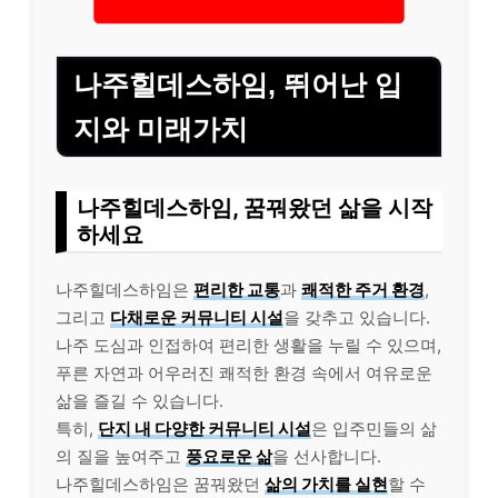
나주힐데스하임, 뛰어난 입
지와 미래가치
나주힐데스하임, 꿈꿔왔던 삶을 시작
하세요
나주힐데스하임은
편리한 교통
과
쾌적한 주거 환경
,
그리고
다채로운 커뮤니티 시설
을 갖추고 있습니다.
나주 도심과 인접하여 편리한 생활을 누릴 수 있으며,
푸른 자연과 어우러진 쾌적한 환경 속에서 여유로운
삶을 즐길 수 있습니다.
특히,
단지 내 다양한 커뮤니티 시설
은 입주민들의 삶
의 질을 높여주고
풍요로운 삶
을 선사합니다.
나주힐데스하임은 꿈꿔왔던
삶의 가치를 실현
할 수