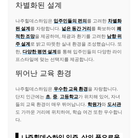
차별화된 설계
나주힐데스하임은
입주민들의 편의
를 고려한
차별화
된 설계
를 자랑합니다.
넓은 동간 거리
를 확보하여
쾌
적한 조망
을 제공하며, 채광과 환기를 고려한
남향 위
주 설계
로 밝고 따뜻한 실내 환경을 조성했습니다. 또
한,
다양한 평면 설계
를 통해 입주민들의 다양한 라이
프스타일에 맞는 선택지를 제공합니다.
뛰어난 교육 환경
나주힐데스하임은
우수한 교육 환경
을 자랑합니다.
단지 인근에는
초
,
중
,
고등학교
가 위치해 있어, 자녀
들의 교육 환경이 매우 뛰어납니다.
학원가
와
도서관
도 가까운 거리에 위치하여, 학습 여건 또한 우수합니
다.
나주힐데스하임 입주, 삶의 풍요로움