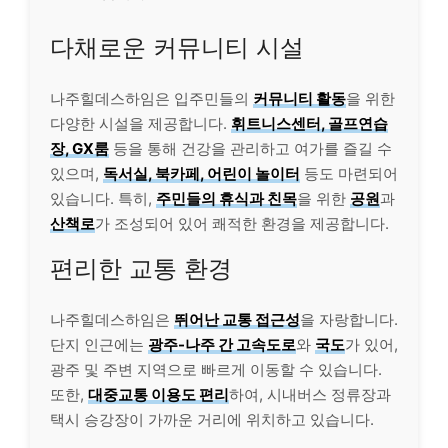
다채로운 커뮤니티 시설
나주힐데스하임은 입주민들의
커뮤니티 활동
을 위한
다양한 시설을 제공합니다.
휘트니스센터, 골프연습
장, GX룸
등을 통해 건강을 관리하고 여가를 즐길 수
있으며,
독서실, 북카페, 어린이 놀이터
등도 마련되어
있습니다. 특히,
주민들의 휴식과 친목
을 위한
공원
과
산책로
가 조성되어 있어 쾌적한 환경을 제공합니다.
편리한 교통 환경
나주힐데스하임은
뛰어난 교통 접근성
을 자랑합니다.
단지 인근에는
광주-나주 간 고속도로
와
국도
가 있어,
광주 및 주변 지역으로 빠르게 이동할 수 있습니다.
또한,
대중교통 이용도 편리
하여, 시내버스 정류장과
택시 승강장이 가까운 거리에 위치하고 있습니다.