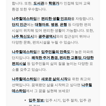
합니다. 또한,
도서관
과
학원가
가 인접해 있어 교육
환경 또한 우수합니다.
나주힐데스하임
은
편리한 생활 인프라
를 자랑합니다.
단지 인근
에는
대형마트
,
병원
,
은행
등 다양한 편의
시설이 위치해 있어 편리한 생활이 가능합니다. 또한,
나주 혁신도시
와
광주광역시
와의 접근성이 뛰어나
다양한 문화, 편의시설을 누릴 수 있습니다.
나주힐데스하임
은
입주민들의 만족도
가 높은 아파트
단지입니다.
쾌적한 주거 환경, 편리한 교통망, 다양한
편의시설
등 입주민들의 삶의 질을 높이는 다양한 요
소를 갖추고 있습니다.
나주힐데스하임
은
새로운 삶의 시작
을 위한 최고의
선택입니다. 꿈꿔왔던 삶을 시작하고 싶다면
나주힐
데스하임
에서 그 꿈을 실현해 보세요!
입주 정보:
입주 시기, 입주 절차, 입주 관