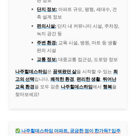
련 정보
단지 정보:
아파트 규모, 평형, 세대수, 건
축 설계 정보
편의시설:
단지 내 커뮤니티 시설, 주차장,
녹지 공간 등
주변 환경:
교육 시설, 병원, 마트 등 생활
편의 시설
교통 정보:
대중교통 접근성, 도로망 정보
나주힐데스하임
은
꿈꿔왔던 삶
을 시작할 수 있는
최
고의 선택
입니다.
쾌적한 환경
,
편리한 생활
,
뛰어난
교육 환경
을 모두 갖춘
나주힐데스하임
에서
행복
을
찾아보세요!
나주힐데스하임 아파트, 궁금한 점이 한가득? 입주