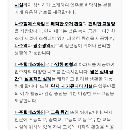
시설
까지 상세하게 소개하여 입주를 희망하는 분들
에게 유용한 정보를 제공합니다.
나주힐데스하임
은
쾌적한 주거 환경
과
편리한 교통망
을 자랑합니다. 단지 내에는 넓은 녹지 공간과 다양한
조경 시설이 조성되어 있어 쾌적한 환경을 제공하며,
나주역
과
광주광역시
로의 접근성이 뛰어나 편리한
생활이 가능합니다.
나주힐데스하임
은
다양한 평형
의 아파트를 제공하여
입주자의 다양한 니즈를 만족시킵니다.
넓은 실내 공
간
과
실용적인 설계
는 쾌적하고 편리한 생활을 가능
하게 합니다. 또한,
단지 내 커뮤니티 시설
은 입주민들
의 여가 활동과 건강 증진을 위한 다양한 프로그램을
제공합니다.
나주힐데스하임
은
교육 환경
또한 뛰어납니다. 단지
인근에 초등학교, 중학교, 고등학교 등 우수한 교육
시설이 위치해 있어 자녀 교육에 최적의 환경을 제공