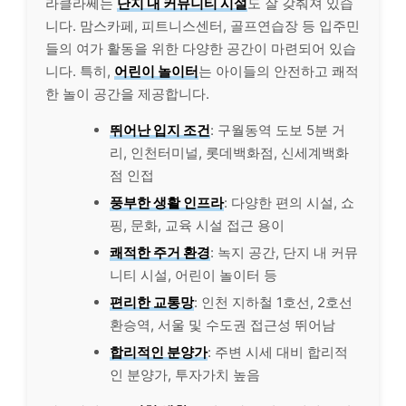
라클라쎄는
단지 내 커뮤니티 시설
도 잘 갖춰져 있습
니다. 맘스카페, 피트니스센터, 골프연습장 등 입주민
들의 여가 활동을 위한 다양한 공간이 마련되어 있습
니다. 특히,
어린이 놀이터
는 아이들의 안전하고 쾌적
한 놀이 공간을 제공합니다.
뛰어난 입지 조건
: 구월동역 도보 5분 거
리, 인천터미널, 롯데백화점, 신세계백화
점 인접
풍부한 생활 인프라
: 다양한 편의 시설, 쇼
핑, 문화, 교육 시설 접근 용이
쾌적한 주거 환경
: 녹지 공간, 단지 내 커뮤
니티 시설, 어린이 놀이터 등
편리한 교통망
: 인천 지하철 1호선, 2호선
환승역, 서울 및 수도권 접근성 뛰어남
합리적인 분양가
: 주변 시세 대비 합리적
인 분양가, 투자가치 높음