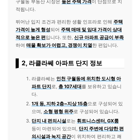
구월동 부동산 시장은
높은 주택 가격
이 단점으로 지
적됩니다.
뛰어난 입지 조건과 편리한 생활 인프라로 인해
주택
가격이 높게 형성
되어
주택 매매 및 임대 가격이 상대
적으로 높은 편
입니다. 또한,
신규 아파트 공급이 부족
하여
매물 확보가 어렵고, 경쟁이 치열
한 편입니다.
2, 라클라쎄 아파트 단지 정보
라클라쎄는
인천 구월동에 위치한 도시형 아
파트 단지
로,
총 107세대
를 보유하고 있습니
다.
1개 동, 지하 2층~지상 15층
으로 구성되어 있
으며,
소형 평형 위주
로 구성되어 있습니다.
단지 내 편의시설
로는
휘트니스센터, GX룸
등이 마련되어 있으며,
단지 주변에 다양한 편
의시설과 녹지 공간
이 위치하여 편리하고 쾌