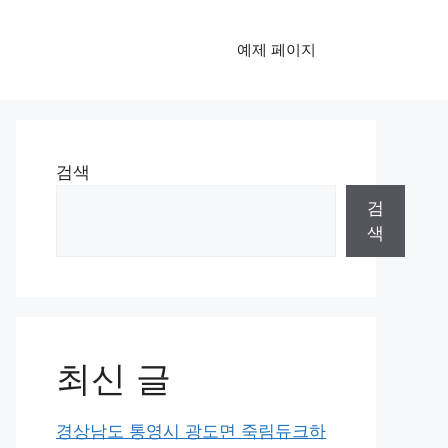
예제 페이지
검색
검
색
최신 글
경상남도 통영시 광도면 죽림듀크하