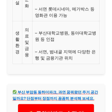
설
화
– 서면 롯데시네마, 메가박스 등
영화관 이용 가능
의
생
– 부산대학교병원, 동아대학교병
료
활
원 등 인접
및
환
금
경
– 서면, 범내골 지역에 다양한 은
융
행 및 금융기관 위치
부산 부암동 동하더파크, 과연 꿈꿔왔던 주거 공간
일까요? 단점부터 장점까지 꼼꼼히 분석해 보세요.