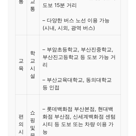
통
교
도보 15분 거리
통
– 다양한 버스 노선 이용 가능
(시내, 시외, 광역 버스)
– 부암초등학교, 부산진중학교,
학
부산진고등학교 등 도보 가능 거
교
교
리
육
시
설
– 부산교육대학교, 동의대학교
등 인접
– 롯데백화점 부산본점, 현대백
쇼
편
화점 부산점, 신세계백화점 센텀
핑
의
시티 등 도보 또는 차량 이용 가
및
시
능
문