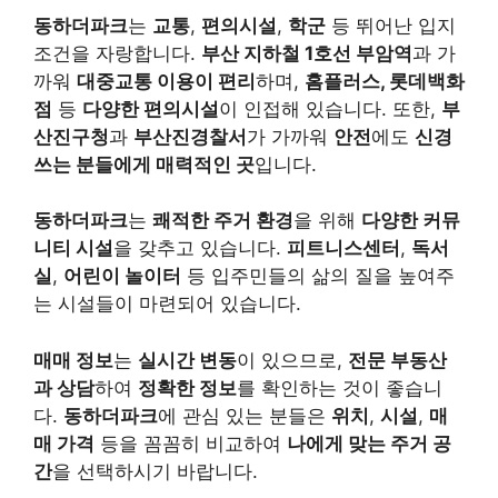
동하더파크
는
교통
,
편의시설
,
학군
등 뛰어난 입지
조건을 자랑합니다.
부산 지하철 1호선 부암역
과 가
까워
대중교통 이용이 편리
하며,
홈플러스, 롯데백화
점
등
다양한 편의시설
이 인접해 있습니다. 또한,
부
산진구청
과
부산진경찰서
가 가까워
안전
에도
신경
쓰는 분들에게 매력적인 곳
입니다.
동하더파크
는
쾌적한 주거 환경
을 위해
다양한 커뮤
니티 시설
을 갖추고 있습니다.
피트니스센터
,
독서
실
,
어린이 놀이터
등 입주민들의 삶의 질을 높여주
는 시설들이 마련되어 있습니다.
매매 정보
는
실시간 변동
이 있으므로,
전문 부동산
과 상담
하여
정확한 정보
를 확인하는 것이 좋습니
다.
동하더파크
에 관심 있는 분들은
위치
,
시설
,
매
매 가격
등을 꼼꼼히 비교하여
나에게 맞는 주거 공
간
을 선택하시기 바랍니다.