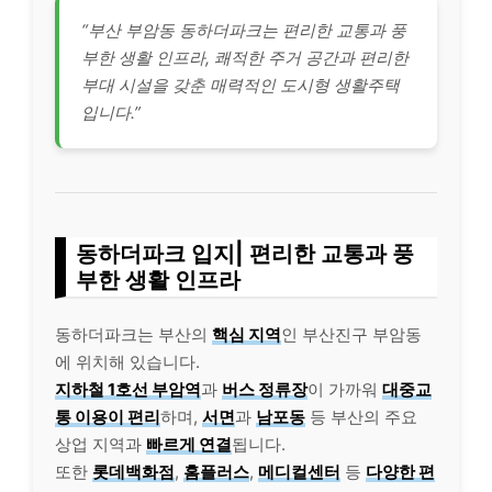
“부산 부암동 동하더파크는 편리한 교통과 풍
부한 생활 인프라, 쾌적한 주거 공간과 편리한
부대 시설을 갖춘 매력적인 도시형 생활주택
입니다.”
동하더파크 입지| 편리한 교통과 풍
부한 생활 인프라
동하더파크는 부산의
핵심 지역
인 부산진구 부암동
에 위치해 있습니다.
지하철 1호선 부암역
과
버스 정류장
이 가까워
대중교
통 이용이 편리
하며,
서면
과
남포동
등 부산의 주요
상업 지역과
빠르게 연결
됩니다.
또한
롯데백화점
,
홈플러스
,
메디컬센터
등
다양한 편