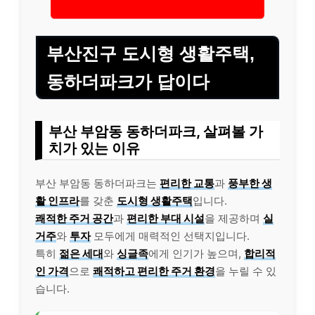
부산진구 도시형 생활주택,
동하더파크가 답이다
부산 부암동 동하더파크, 살펴볼 가
치가 있는 이유
부산 부암동 동하더파크는
편리한 교통
과
풍부한 생
활 인프라
를 갖춘
도시형 생활주택
입니다.
쾌적한 주거 공간
과
편리한 부대 시설
을 제공하며
실
거주
와
투자
모두에게 매력적인 선택지입니다.
특히
젊은 세대
와
싱글족
에게 인기가 높으며,
합리적
인 가격
으로
쾌적하고 편리한 주거 환경
을 누릴 수 있
습니다.