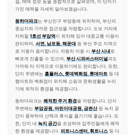
설, 매매 정보 등을 종합적으로 살펴보며, 이 단지가
가진 매력을 자세히 알아보겠습니다.
동하더파크
는 부산진구 부암동에 위치하여, 부산의
중심지와 가까운 접근성을 자랑합니다. 도보 거리에
지하철
1호선 부암역
이 위치해 있어 대중교통 이용이
편리하며,
서면, 남포동, 해운대
등 부산 주요 지역으
로 이동이 용이합니다. 자동차 이용 시
부산 시내
로
빠르게 진출할 수 있으며,
부산 시외버스터미널
과도
가까워 타 지역으로 이동하기에도 편리합니다. 또한,
단지 주변에는
홈플러스, 롯데백화점, 롯데마트
등 대
형마트와 백화점이 위치해 쇼핑과 문화생활을 누리
기에 최적의 환경을 제공합니다.
동하더파크는
쾌적한 주거 환경
을 자랑합니다. 단지
주변에는
부암공원, 어린이대공원, 금련산
등 녹지 공
간이 풍부하여 산책과 휴식을 즐기기에 좋습니다. 또
한, 단지 내
녹지 공간
을 조성하여 입주민들에게 쾌적
한 환경을 제공합니다.
피트니스센터, 휘트니스
등 다