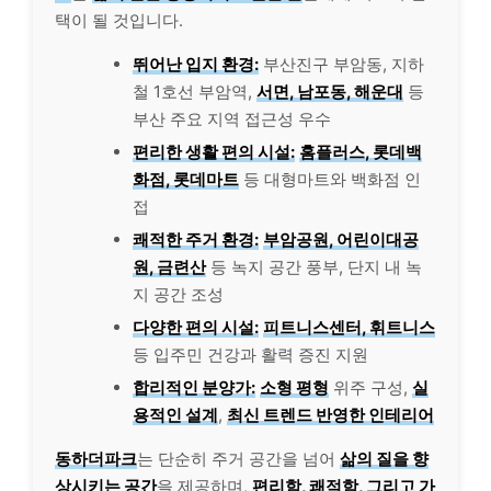
택이 될 것입니다.
뛰어난 입지 환경:
부산진구 부암동, 지하
철 1호선 부암역,
서면, 남포동, 해운대
등
부산 주요 지역 접근성 우수
편리한 생활 편의 시설:
홈플러스, 롯데백
화점, 롯데마트
등 대형마트와 백화점 인
접
쾌적한 주거 환경:
부암공원, 어린이대공
원, 금련산
등 녹지 공간 풍부, 단지 내 녹
지 공간 조성
다양한 편의 시설:
피트니스센터, 휘트니스
등 입주민 건강과 활력 증진 지원
합리적인 분양가:
소형 평형
위주 구성,
실
용적인 설계
,
최신 트렌드 반영한 인테리어
동하더파크
는 단순히 주거 공간을 넘어
삶의 질을 향
상시키는 공간
을 제공하며,
편리함, 쾌적함, 그리고 가