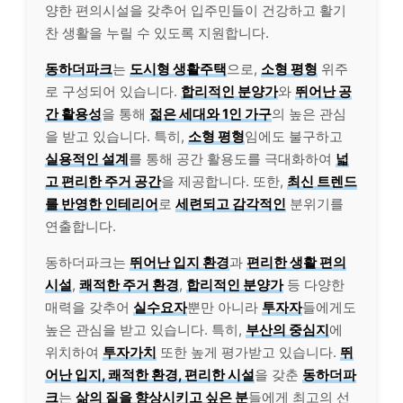
양한 편의시설을 갖추어 입주민들이 건강하고 활기
찬 생활을 누릴 수 있도록 지원합니다.
동하더파크
는
도시형 생활주택
으로,
소형 평형
위주
로 구성되어 있습니다.
합리적인 분양가
와
뛰어난 공
간 활용성
을 통해
젊은 세대와 1인 가구
의 높은 관심
을 받고 있습니다. 특히,
소형 평형
임에도 불구하고
실용적인 설계
를 통해 공간 활용도를 극대화하여
넓
고 편리한 주거 공간
을 제공합니다. 또한,
최신 트렌드
를 반영한 인테리어
로
세련되고 감각적인
분위기를
연출합니다.
동하더파크는
뛰어난 입지 환경
과
편리한 생활 편의
시설
,
쾌적한 주거 환경
,
합리적인 분양가
등 다양한
매력을 갖추어
실수요자
뿐만 아니라
투자자
들에게도
높은 관심을 받고 있습니다. 특히,
부산의 중심지
에
위치하여
투자가치
또한 높게 평가받고 있습니다.
뛰
어난 입지, 쾌적한 환경, 편리한 시설
을 갖춘
동하더파
크
는
삶의 질을 향상시키고 싶은 분
들에게 최고의 선