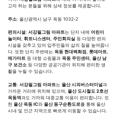
고자 하는 분들을 위해 상세 정보를 제공합니다.
주소
: 울산광역시 남구 옥동 1032-2
편의시설
:
서강필그림 아파트
는 단지 내에
어린이
놀이터
,
휘트니스센터
,
주민회의실
등 다양한 편의
시설을 갖추고 있어 입주민들의 삶의 질을 높여줍니
다. 또한 단지 주변에는
옥동 현대백화점
,
롯데마트
,
메가마트
등 대형 쇼핑몰과
옥동 주민센터
,
울산 남
구 보건소
등 다양한 공공기관이 위치해 편리한 생
활을 누릴 수 있습니다.
교통
:
서강필그림 아파트
는
울산 시외버스터미널
과
가까운 거리에 위치해 있으며,
울산 도시철도 2호선
옥동역
과도 가까워 대중교통 이용이 편리합니다. 또
한
울산 옥동 IC
와
울산 동구순환도로
를 통해 울산
시내 및 인근 지역으로 빠르게 이동할 수 있습니다.