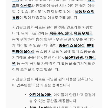
로
와
삼산로
와 인접하여 울산 시내 어디든 쉽게 이동
할 수 있습니다. 또한, 단지 바로 앞에는
옥동 버스 정
류장
이 있어 대중교통 이용도 편리합니다.
서강필그림 아파트는 편리한 생활 인프라를 자랑합
니다. 단지 바로 앞에는
옥동 주민센터
,
옥동 우체국
등이 위치하여 행정 업무나 우편 관련 업무를 편리하
게 처리할 수 있습니다. 또한,
홈플러스 울산점
,
롯데
백화점 울산점
등 쇼핑 시설도 인접해 있어 쇼핑을 즐
기기에도 좋습니다. 뿐만 아니라,
울산대공원
,
태화강
변
등 녹지 공간도 가까워 여가 활동을 즐기기에도 최
적의 조건을 갖추고 있습니다.
서강필그림 아파트는 다양한 편의시설을 갖추고 있
어 입주민들의 삶의 질을 높여줍니다.
어린이 놀이터
: 아이들이 안전하고 즐겁게
놀 수 있는 공간을 제공합니다.
휘트니스센터
: 최신 운동 기구를 갖추고