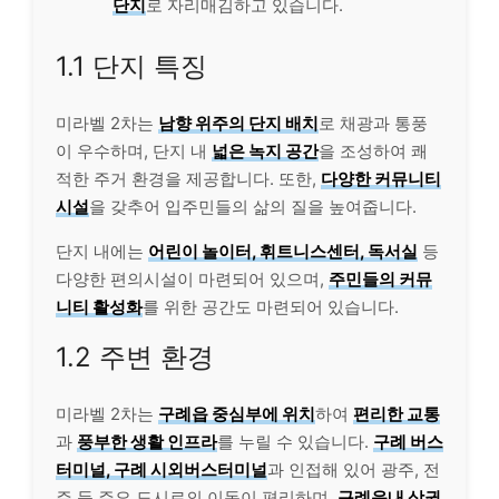
단지
로 자리매김하고 있습니다.
1.1 단지 특징
미라벨 2차는
남향 위주의 단지 배치
로 채광과 통풍
이 우수하며, 단지 내
넓은 녹지 공간
을 조성하여 쾌
적한 주거 환경을 제공합니다. 또한,
다양한 커뮤니티
시설
을 갖추어 입주민들의 삶의 질을 높여줍니다.
단지 내에는
어린이 놀이터, 휘트니스센터, 독서실
등
다양한 편의시설이 마련되어 있으며,
주민들의 커뮤
니티 활성화
를 위한 공간도 마련되어 있습니다.
1.2 주변 환경
미라벨 2차는
구례읍 중심부에 위치
하여
편리한 교통
과
풍부한 생활 인프라
를 누릴 수 있습니다.
구례 버스
터미널, 구례 시외버스터미널
과 인접해 있어 광주, 전
주 등 주요 도시로의 이동이 편리하며,
구례읍내 상권