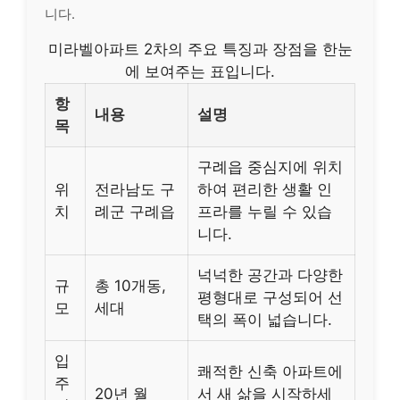
니다.
미라벨아파트 2차의 주요 특징과 장점을 한눈
에 보여주는 표입니다.
항
내용
설명
목
구례읍 중심지에 위치
위
전라남도 구
하여 편리한 생활 인
치
례군 구례읍
프라를 누릴 수 있습
니다.
넉넉한 공간과 다양한
규
총 10개동,
평형대로 구성되어 선
모
세대
택의 폭이 넓습니다.
입
쾌적한 신축 아파트에
주
20년 월
서 새 삶을 시작하세