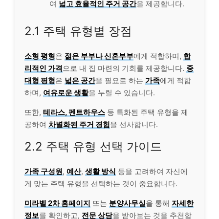
여
넓고 효율적인 주거 공간
을 제공합니다.
2.1 주택 유형별 장점
소형 평형
은
젊은 부부나 신혼부부
에게 적합하며,
합
리적인 가격
으로 내 집 마련의 기회를 제공합니다.
중
대형 평형
은
넓은 공간
을 필요로 하는
가족
에게 적합
하며,
여유로운 생활
을 누릴 수 있습니다.
또한,
테라스, 펜트하우스
등 특화된 주택 유형을 제
공하여
차별화된 주거 경험
을 선사합니다.
2.2 주택 유형 선택 가이드
가족 구성원
,
예산
,
생활 방식
등을 고려하여 자신에
게 맞는 주택 유형을 선택하는 것이 중요합니다.
미라벨 2차 홈페이지
또는
분양사무실
을 통해
자세한
정보
를 확인하고,
전문 상담
을 받아보는 것을 추천합