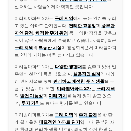
선호하는 사람들에게 매력적인 곳입니다.
미라벨아파트 2차는
구례 지역
에서 높은 인기를 누리
고 있는 아파트 단지입니다.
편리한 교통망
과
풍부한
자연 환경
,
쾌적한 주거 환경
등 다양한 장점을 갖추고
있어 많은 사람들에게 주목받고 있습니다. 특히, 최근
구례 지역
의
부동산 시장
이 활성화되면서 미라벨아파
트 2차의 가치는 더욱 높아지고 있습니다.
미라벨아파트 2차는
다양한 평형대
를 갖추고 있어 입
주민의 선택의 폭을 넓혔으며,
실용적인 설계
와 다양
한 편의시설을 통해
편리하고 쾌적한
주거 생활
을 누
릴 수 있습니다. 또한,
미라벨아파트 2차
는
구례 지역
의
발전 가능성
과
미래 가치
를 높게 평가 받고 있으
며,
투자 가치
도 높다는 평가를 받고 있습니다.
미라벨아파트 2차는
구례 지역
의
주거 환경
을 한 단
계 끌어올린
대표적인 아파트 단지
입니다. 풍부한 자
연 환경과 편리한 생활 인프라, 쾌적한 주거 환경 등