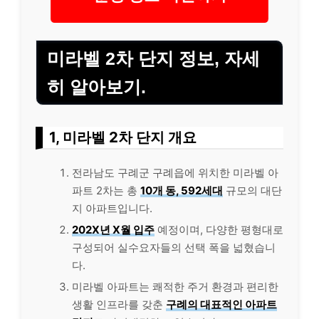
미라벨 2차 단지 정보, 자세
히 알아보기.
1, 미라벨 2차 단지 개요
전라남도 구례군 구례읍에 위치한 미라벨 아
파트 2차는 총
10개 동, 592세대
규모의 대단
지 아파트입니다.
202X년 X월 입주
예정이며, 다양한 평형대로
구성되어 실수요자들의 선택 폭을 넓혔습니
다.
미라벨 아파트는 쾌적한 주거 환경과 편리한
생활 인프라를 갖춘
구례의 대표적인 아파트