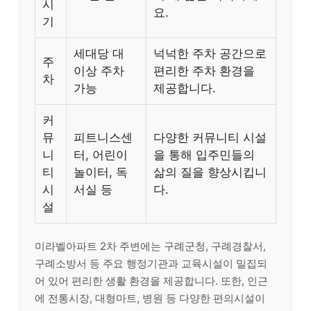
시
요.
기
세대당 대
넉넉한 주차 공간으로
주
이상 주차
편리한 주차 환경을
차
가능
제공합니다.
커
뮤
피트니스센
다양한 커뮤니티 시설
니
터, 어린이
을 통해 입주민들의
티
놀이터, 독
삶의 질을 향상시킵니
시
서실 등
다.
설
미라벨아파트 2차 주변에는 구례군청, 구례경찰서,
구례소방서 등 주요 행정기관과 교육시설이 밀집되
어 있어 편리한 생활 환경을 제공합니다. 또한, 인근
에 전통시장, 대형마트, 병원 등 다양한 편의시설이