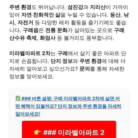
주변 환경
도 뛰어납니다.
섬진강
과
지리산
이 가까이
있어
자연 친화적인 삶
을 누릴 수 있습니다.
등산
,
낚
시
,
자전거
등 다양한 레저 활동을 즐기기에도 좋습
니다.
구례읍
은
전통 문화
가 살아있는 곳으로
구례
산수유 축제
,
화엄사
등 볼거리도 풍부합니다.
미라벨아파트 2차
는
구례
에서 살기 좋은 아파트 단
지로 손꼽힙니다.
단지 정보
와
주변 환경
에 대해 더
자세히 알아보고 싶으신가요?
문의
를 통해 자세한
정보를 얻어보세요.
### 버튼 설명: 구례 미라벨아파트 2차에 살면 어
떤 혜택이 있을까요? 단지 정보와 주변 환경을 자세히
알아보세요!
### 미라벨아파트 2