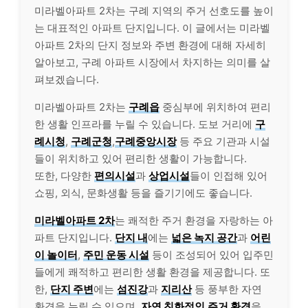
미라벨아파트 2차는 구례 지역의 주거 선호도를 높이
는 대표적인 아파트 단지입니다. 이 글에서는 미라벨
아파트 2차의 단지 정보와 주변 환경에 대해 자세히
알아보고, 구례 아파트 시장에서 차지하는 의미를 살
펴보겠습니다.
미라벨아파트 2차는
구례읍
중심부에 위치하여 편리
한 생활 인프라를 누릴 수 있습니다. 도보 거리에
구
례시청
,
구례군청
,
구례중앙시장
등 주요 기관과 시설
들이 위치하고 있어 편리한 생활이 가능합니다.
또한, 다양한
편의시설
과
상업시설
들이 인접해 있어
쇼핑, 외식, 문화생활 등을 즐기기에도 좋습니다.
미라벨아파트 2차
는 쾌적한 주거 환경을 자랑하는 아
파트 단지입니다.
단지 내
에는
넓은 녹지 공간
과
어린
이 놀이터
,
주민 운동 시설
등이 조성되어 있어 입주민
들에게 쾌적하고 편리한 생활 환경을 제공합니다. 또
한,
단지 주변
에는
섬진강
과
지리산
등 풍부한 자연
환경을 누릴 수 있으며,
자연 친화적인
주거 환경
을