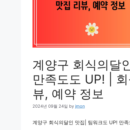
계양구 회식의달인 
만족도도 UP! | 
뷰, 예약 정보
2024년 09월 24일
by
jmon
계양구 회식의달인 맛집| 팀워크도 UP! 만족도도