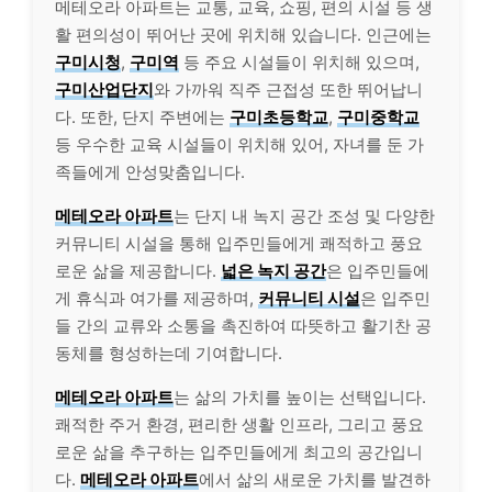
메테오라 아파트는 교통, 교육, 쇼핑, 편의 시설 등 생
활 편의성이 뛰어난 곳에 위치해 있습니다. 인근에는
구미시청
,
구미역
등 주요 시설들이 위치해 있으며,
구미
산업단지
와 가까워 직주 근접성 또한 뛰어납니
다. 또한, 단지 주변에는
구미
초등학교
,
구미
중학교
등 우수한 교육 시설들이 위치해 있어, 자녀를 둔 가
족들에게 안성맞춤입니다.
메테오라 아파트
는 단지 내 녹지 공간 조성 및 다양한
커뮤니티 시설을 통해 입주민들에게 쾌적하고 풍요
로운 삶을 제공합니다.
넓은 녹지 공간
은 입주민들에
게 휴식과 여가를 제공하며,
커뮤니티 시설
은 입주민
들 간의 교류와 소통을 촉진하여 따뜻하고 활기찬 공
동체를 형성하는데 기여합니다.
메테오라 아파트
는 삶의 가치를 높이는 선택입니다.
쾌적한 주거 환경, 편리한 생활 인프라, 그리고 풍요
로운 삶을 추구하는 입주민들에게 최고의 공간입니
다.
메테오라 아파트
에서 삶의 새로운 가치를 발견하