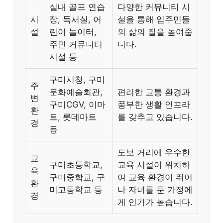
실내 골프 연습
다양한 커뮤니티 시
시
장, 독서실, 어
설을 통해 입주민들
설
린이 놀이터,
의 삶의 질을 높여줍
주민 커뮤니티
니다.
시설 등
구미시청, 구미
주
문화예술회관,
편리한 교통 환경과
변
구미CGV, 이마
풍부한 생활 인프라
환
트, 롯데마트
를 갖추고 있습니다.
경
등
도보 거리에 우수한
교
구미초등학교,
교육 시설이 위치하
육
구미중학교, 구
여 교육 환경이 뛰어
환
미고등학교 등
나 자녀를 둔 가정에
경
게 인기가 높습니다.