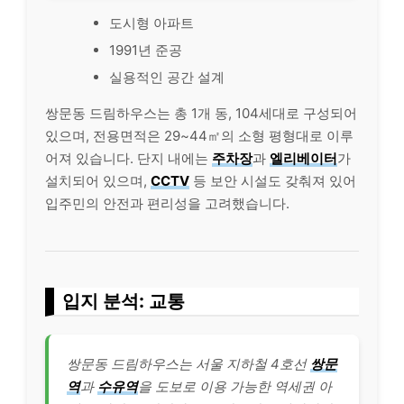
도시형 아파트
1991년 준공
실용적인 공간 설계
쌍문동 드림하우스는 총 1개 동, 104세대로 구성되어
있으며, 전용면적은 29~44㎡의 소형 평형대로 이루
어져 있습니다. 단지 내에는
주차장
과
엘리베이터
가
설치되어 있으며,
CCTV
등 보안 시설도 갖춰져 있어
입주민의 안전과 편리성을 고려했습니다.
입지 분석: 교통
쌍문동 드림하우스는 서울 지하철 4호선
쌍문
역
과
수유역
을 도보로 이용 가능한 역세권 아