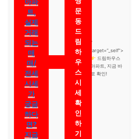
쌍
아파
문
트,
동
실제
드
거래
림
”
되는
target=”_self”>
하
매
드림하우스
우
매/
아파트, 지금 바
스
전세
로 확인!
시
시세
세
가
확
궁금
인
하다
하
면?
기
지금
바로