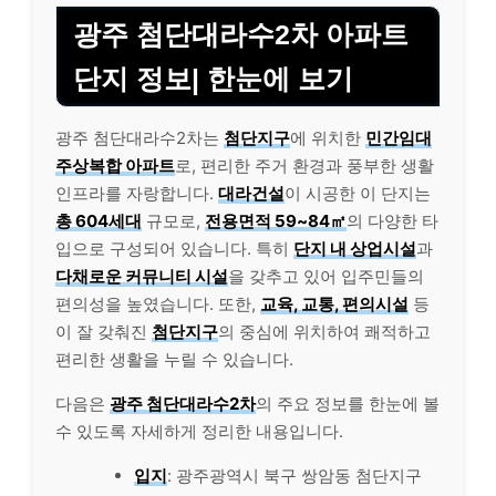
광주 첨단대라수2차 아파트
단지 정보| 한눈에 보기
광주 첨단대라수2차는
첨단지구
에 위치한
민간임대
주상복합 아파트
로, 편리한 주거 환경과 풍부한 생활
인프라를 자랑합니다.
대라건설
이 시공한 이 단지는
총 604세대
규모로,
전용면적 59~84㎡
의 다양한 타
입으로 구성되어 있습니다. 특히
단지 내 상업시설
과
다채로운 커뮤니티 시설
을 갖추고 있어 입주민들의
편의성을 높였습니다. 또한,
교육, 교통, 편의시설
등
이 잘 갖춰진
첨단지구
의 중심에 위치하여 쾌적하고
편리한 생활을 누릴 수 있습니다.
다음은
광주 첨단대라수2차
의 주요 정보를 한눈에 볼
수 있도록 자세하게 정리한 내용입니다.
입지
: 광주광역시 북구 쌍암동 첨단지구