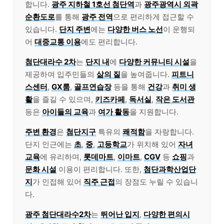
합니다.
광주 지하철 1호선 첨단역
과
광주광역시 외곽
순환도로
를 통해
광주 전역
으로 편리하게 접근할 수
있습니다.
단지 주변
에는
다양한 버스 노선
이 운행되
어
대중교통 이용
에도 편리합니다.
첨단대라수 2차
는
단지 내
에
다양한 커뮤니티 시설
을
제공하여 입주민들의
삶의 질
을 높여줍니다.
피트니
스센터
,
GX룸
,
골프연습장
등을 통해
건강
과
취미 생
활
을 즐길 수 있으며,
키즈카페
,
독서실
,
작은 도서관
등은
아이들의 교육
과
여가 활동
을 지원합니다.
주변 환경
은
첨단지구
특유의
쾌적함
을 자랑합니다.
단지 인근에는
초
,
중
,
고등학교
가 위치해 있어
자녀
교육
에 유리하며,
롯데마트
,
이마트
,
CGV
등
쇼핑
과
문화 시설
이용이 편리합니다. 또한,
첨단과학산업단
지
가 인접해 있어
직주 근접
의 장점도 누릴 수 있습니
다.
광주 첨단대라수2차
는
뛰어난 입지
,
다양한 편의시