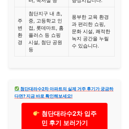
터, 독서실 등
향상시킵니다.
첨단지구 내 초,
풍부한 교육 환경
주
중, 고등학교 인
과 편리한 쇼핑,
변
접, 롯데마트, 홈
문화 시설, 쾌적한
환
플러스 등 쇼핑
녹지 공간을 누릴
경
시설, 첨단 공원
수 있습니다.
등
첨단대라수2차 아파트의 실제 거주 후기가 궁금하
다면? 지금 바로 확인해보세요!
첨단대라수2차 입주
민 후기 보러가기