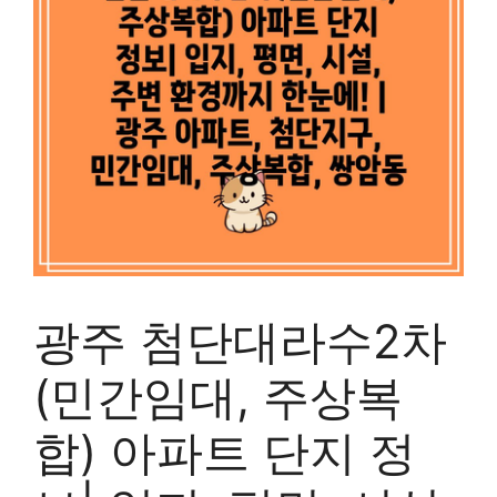
광주 첨단대라수2차
(민간임대, 주상복
합) 아파트 단지 정