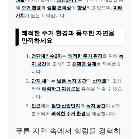
해
주거 환경
과
생활 편의성
이
향상
되고 있으며,
미래
가치
가 높은 지역입니다.
쾌적한 주거 환경과 풍부한 자연을
만끽하세요
첨단대라수2차
는
쾌적한 주거 환경
을 위해
녹
지 공간
을 조성하고
친환경 설계
를 적용했습
니다.
단지 내
에는
넓은 녹지 공간
과
산책로
가 조성
되어
쾌적하고 여유로운
휴식을 누릴 수 있습
니다.
인근
에는
첨단 산업단지
와
녹지 공간
이 넓게
분포되어
쾌적한 주거 환경
을 제공합니다.
푸른 자연 속에서 힐링을 경험하