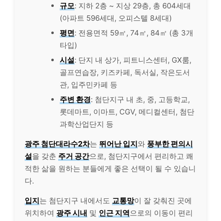
규모
: 지하 2층 ~ 지상 29층, 총 604세대
(아파트 596세대, 오피스텔 8세대)
평면
: 전용면적 59㎡, 74㎡, 84㎡ (총 3개
타입)
시설
: 단지 내 상가, 피트니스센터, GX룸,
골프연습장, 키즈카페, 독서실, 작은도서
관, 입주민카페 등
주변 환경
: 첨단지구 내 초, 중, 고등학교,
롯데마트, 이마트, CGV, 메디컬센터, 첨단
과학산업단지 등
광주 첨단대라수2차
는
뛰어난 입지
와
풍부한 편의시
설
을 갖춘
주거 공간
으로, 첨단지구에서 편리하고 쾌
적한 삶을 원하는 분들에게 좋은 선택이 될 수 있습니
다.
입지
는 첨단지구 내에서도
교통망
이 잘 갖춰진 곳에
위치하여
광주 시내
및
인근 지역
으로의 이동이 편리