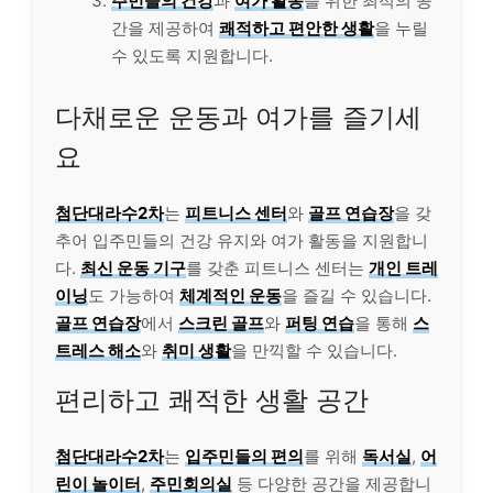
주민들의 건강
과
여가 활동
을 위한 최적의 공
간을 제공하여
쾌적하고 편안한 생활
을 누릴
수 있도록 지원합니다.
다채로운 운동과 여가를 즐기세
요
첨단대라수2차
는
피트니스 센터
와
골프 연습장
을 갖
추어 입주민들의 건강 유지와 여가 활동을 지원합니
다.
최신 운동 기구
를 갖춘 피트니스 센터는
개인 트레
이닝
도 가능하여
체계적인 운동
을 즐길 수 있습니다.
골프 연습장
에서
스크린 골프
와
퍼팅 연습
을 통해
스
트레스 해소
와
취미 생활
을 만끽할 수 있습니다.
편리하고 쾌적한 생활 공간
첨단대라수2차
는
입주민들의 편의
를 위해
독서실
,
어
린이 놀이터
,
주민회의실
등 다양한 공간을 제공합니