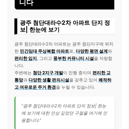
니다
광주 첨단대라수2차 아파트 단지 정
보| 한눈에 보기
광주 첨단대라수2차 아파트는 광주 첨단지구에 위치
한
민간임대 주상복합 아파트
로,
다양한 평면 설계
와
편리한 입지
, 그리고
풍부한 커뮤니티 시설
을 자랑합
니다.
주변에는
첨단 2지구 개발
이 진행 중이며
편리한 교
통망
과
다양한 생활 편의시설
을 갖추고 있어
쾌적하
고 여유로운 주거 환경
을 누릴 수 있습니다.
“광주 첨단대라수2차 아파트 단지 정보| 한눈
에 보기에 대한 인상 깊었던 구절을 여기에 인
용합니다.”