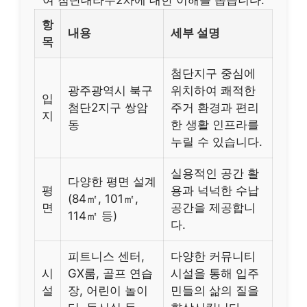
항
내용
세부 설명
목
첨단지구 중심에
광주광역시 북구
위치하여 쾌적한
입
첨단2지구 쌍암
주거 환경과 편리
지
동
한 생활 인프라를
누릴 수 있습니다.
실용적인 공간 활
다양한 평면 설계
평
용과 넉넉한 수납
(84㎡, 101㎡,
면
공간을 제공합니
114㎡ 등)
다.
피트니스 센터,
다양한 커뮤니티
시
GX룸, 골프 연습
시설을 통해 입주
설
장, 어린이 놀이
민들의 삶의 질을