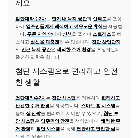
세요
첨단대라수2차
는
단지 내 녹지 공간
과
산책로
를 조성
하여
입주민들에게 쾌적하고 여유로운 휴식
을 제공합
니다.
푸른 자연 속
에서
산책
을 즐기며
스트레스
를 해
소하고
심신을 재충전
할 수 있습니다.
첨단 산업단지
와
인근 녹지 공간
은
쾌적한 주거 환경
을 조성하는데
중요한 역할을 합니다.
첨단 시스템으로 편리하고 안전
한 생활
첨단대라수2차
는
첨단 시스템
을 적용하여
편리하고
안전한 주거 환경
을 제공합니다.
스마트 홈 시스템
을
통해
집 안팎
을 편리하게 제어할 수 있으며,
첨단 보
안 시스템
은
입주민의 안전
을 책임집니다.
쾌적한 주
거 환경
과
첨단 시스템
을 통해
편안하고 안전한 삶
을
누릴 수 있습니다.