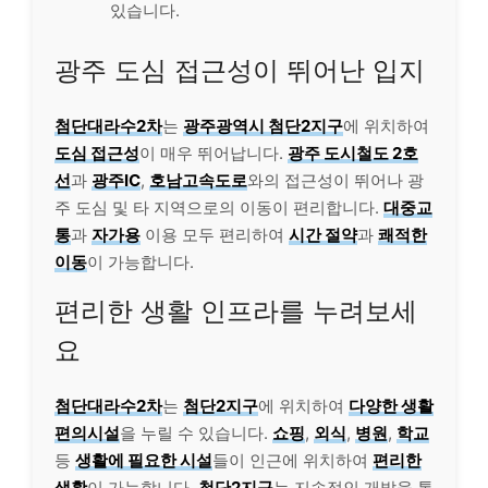
있습니다.
광주 도심 접근성이 뛰어난 입지
첨단대라수2차
는
광주광역시 첨단2지구
에 위치하여
도심 접근성
이 매우 뛰어납니다.
광주 도시철도 2호
선
과
광주IC
,
호남고속도로
와의 접근성이 뛰어나 광
주 도심 및 타 지역으로의 이동이 편리합니다.
대중교
통
과
자가용
이용 모두 편리하여
시간 절약
과
쾌적한
이동
이 가능합니다.
편리한 생활 인프라를 누려보세
요
첨단대라수2차
는
첨단2지구
에 위치하여
다양한 생활
편의시설
을 누릴 수 있습니다.
쇼핑
,
외식
,
병원
,
학교
등
생활에 필요한 시설
들이 인근에 위치하여
편리한
생활
이 가능합니다.
첨단2지구
는 지속적인 개발을 통