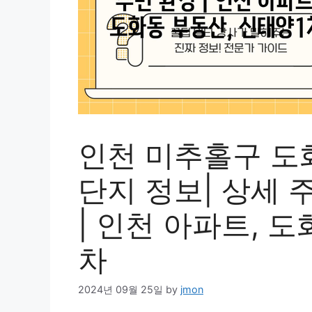
인천 미추홀구 도
단지 정보| 상세 
| 인천 아파트, 
차
2024년 09월 25일
by
jmon