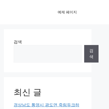
예제 페이지
검색
검
색
최신 글
경상남도 통영시 광도면 죽림듀크하