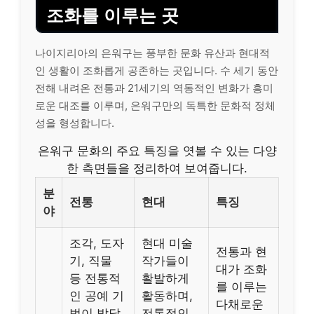
조화를 이루는 곳
나이지리아의 은워구는 풍부한 문화 유산과 현대적
인 생활이 조화롭게 공존하는 곳입니다. 수 세기 동안
전해 내려온 전통과 21세기의 역동적인 변화가 흥미
로운 대조를 이루며, 은워구만의 독특한 문화적 정체
성을 형성합니다.
은워구 문화의 주요 특징을 엿볼 수 있는 다양
한 측면들을 정리하여 보여줍니다.
분
전통
현대
특징
야
조각, 도자
현대 미술
전통과 현
기, 직물
작가들이
대가 조화
등 전통적
활발하게
를 이루는
인 공예 기
활동하며,
다채로운
법이 발달
전통적인