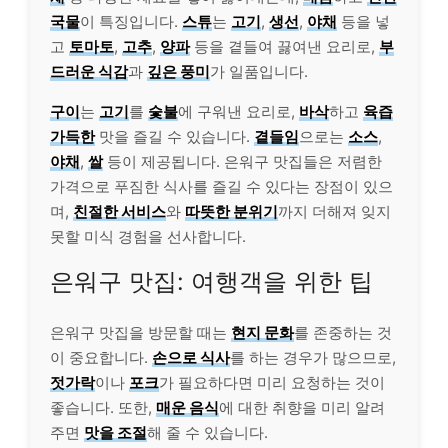
국물
이 특징입니다.
스튜
는
고기
,
생선
,
야채
등을 넣
고
토마토
,
고추
,
양파
등을 곁들여 끓여낸 요리로,
부
드러운 식감
과
깊은 풍미
가 일품입니다.
구이
는
고기
를
숯불
에 구워낸 요리로,
바삭
하고
육즙
가득한
맛을 즐길 수 있습니다.
곁들임
으로는
소스
,
야채
,
쌀
등이 제공됩니다. 은워구 맛집들은 저렴한
가격으로 푸짐한 식사를 즐길 수 있다는 장점이 있으
며,
친절한 서비스
와
따뜻한 분위기
까지 더해져 잊지
못할 미식 경험을 선사합니다.
은워구 맛집: 여행객을 위한 팁
은워구 맛집을 방문할 때는
현지 문화
를 존중하는 것
이 중요합니다.
손으로 식사
를 하는 경우가 많으므로,
젓가락
이나
포크
가 필요하다면 미리 요청하는 것이
좋습니다. 또한,
매운 음식
에 대한 취향을 미리 알려
주면
맛을 조절
해 줄 수 있습니다.