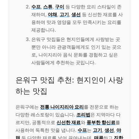
수프
,
스튜
,
구이
등 다양한 요리 스타일이 존
재하며,
야채
,
고기
,
생선
등 신선한 재료를 사
용하여 맛과 영양을 모두 만족시키는 요리를
제공합니다.
은워구 맛집들은 현지인들에게 사랑받는 곳
뿐만 아니라 관광객들에게도 인기 있는 곳으
로, 나이지리아 음식 문화를 경험하고 싶은
사람들에게 추천하는 곳입니다.
은워구 맛집 추천: 현지인이 사랑
하는 맛집
은워구에는
전통 나이지리아 요리
를 전문으로 하는
다양한 레스토랑이 있습니다.
조리법
은 지역마다 다
르지만, 공통적으로
신선한 재료
와
풍부한 향신료
를
사용하여 독특한 맛을 냅니다.
수프
는
고기
,
생선
,
야
채
등 다양한 재료를 넣어 끓여내는데,
매콤
하고
진한