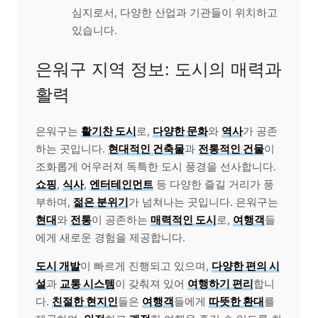
심지로서, 다양한 산업과 기관들이 위치하고
있습니다.
은워구 지역 정보: 도시의 매력과
활력
은워구는
활기찬 도시
로,
다양한 문화
와
역사
가 공존
하는 곳입니다.
현대적인 건축물
과
전통적인 건물
이
조화롭게 어우러져 독특한 도시 풍경을 선사합니다.
쇼핑
,
식사
,
엔터테인먼트
등 다양한 즐길 거리가 풍
부하며,
젊은 분위기
가 넘쳐나는 곳입니다. 은워구는
현대
와
전통
이 공존하는
매력적인 도시
로,
여행객
들
에게 새로운 경험을 제공합니다.
도시 개발
이 빠르게 진행되고 있으며,
다양한 편의 시
설
과
교통 시스템
이 갖춰져 있어
여행하기 편리
합니
다.
친절한 현지인
들은
여행객
들에게
따뜻한 환대
를