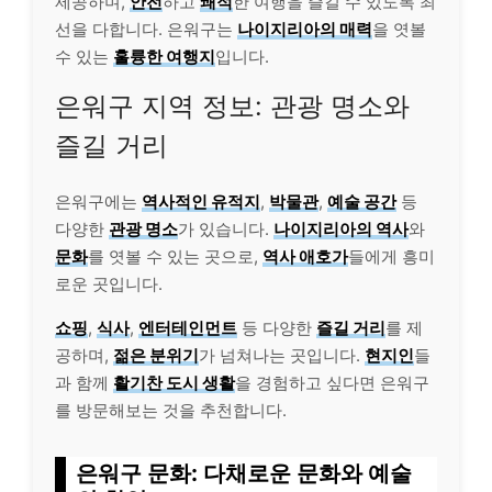
제공하며,
안전
하고
쾌적
한 여행을 즐길 수 있도록 최
선을 다합니다. 은워구는
나이지리아의 매력
을 엿볼
수 있는
훌륭한 여행지
입니다.
은워구 지역 정보: 관광 명소와
즐길 거리
은워구에는
역사적인 유적지
,
박물관
,
예술 공간
등
다양한
관광 명소
가 있습니다.
나이지리아의 역사
와
문화
를 엿볼 수 있는 곳으로,
역사 애호가
들에게 흥미
로운 곳입니다.
쇼핑
,
식사
,
엔터테인먼트
등 다양한
즐길 거리
를 제
공하며,
젊은 분위기
가 넘쳐나는 곳입니다.
현지인
들
과 함께
활기찬 도시 생활
을 경험하고 싶다면 은워구
를 방문해보는 것을 추천합니다.
은워구 문화: 다채로운 문화와 예술