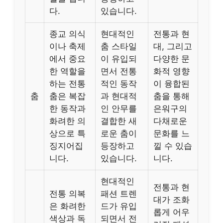
다.
있습니다.
종교 의식
현대적인
전통과 현
이나 축제
춤 스타일
대, 그리고
에서 중요
이 유입되
다양한 문
한 역할을
면서 전통
화적 영향
하는 전통
적인 동작
이 융합된
춤
춤은 복잡
과 현대적
춤을 통해
한 동작과
인 안무를
은워구의
화려한 의
결합한 새
다채로운
상으로 특
로운 춤이
문화를 느
징지어집
등장하고
낄 수 있습
니다.
있습니다.
니다.
현대적인
전통과 현
전통 의복
패션 트렌
대가 조화
은 화려한
드가 유입
롭게 어우
색상과 독
되면서 전