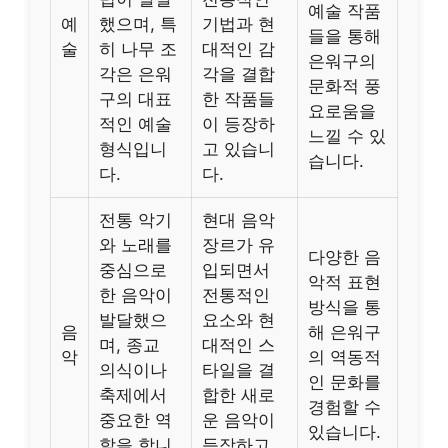
예술 작품
예
했으며, 특
기법과 현
들을 통해
술
히 나무 조
대적인 감
은워구의
각은 은워
각을 결합
문화적 풍
구의 대표
한 작품들
요로움을
적인 예술
이 등장하
느낄 수 있
형식입니
고 있습니
습니다.
다.
다.
전통 악기
현대 음악
와 노래를
장르가 유
다양한 음
중심으로
입되면서
악적 표현
한 음악이
전통적인
방식을 통
발달했으
요소와 현
음
해 은워구
며, 종교
대적인 스
악
의 역동적
의식이나
타일을 결
인 문화를
축제에서
합한 새로
경험할 수
중요한 역
운 음악이
있습니다.
할을 합니
등장하고