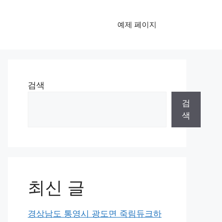
예제 페이지
검색
검
색
최신 글
경상남도 통영시 광도면 죽림듀크하