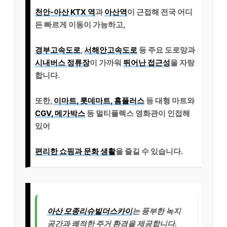
천안-아산 KTX 역
과
아산역
이 근접해 전국 어디
든 빠르게 이동이 가능하고,
경부고속도로
,
서해안고속도로
등 주요 도로망과
시내버스 정류장
이 가까워
뛰어난 접근성
을 자랑
합니다.
또한,
이마트, 롯데마트, 홈플러스
등 대형 마트와
CGV, 메가박스
등 멀티플렉스 영화관이 인접해
있어
편리한 쇼핑과 문화 생활
을 즐길 수 있습니다.
아산 모종리슈빌더스카이
는 풍부한 녹지
공간과 쾌적한 주거 환경을 제공합니다.