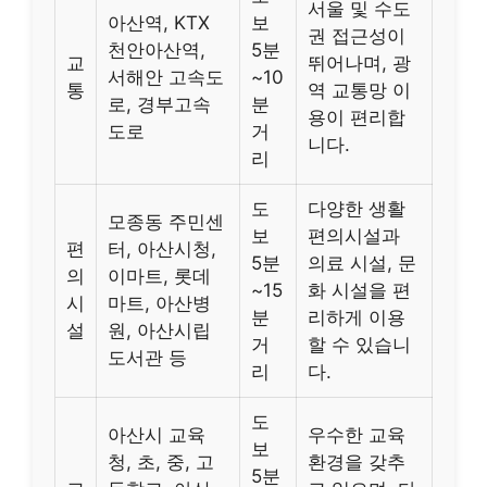
서울 및 수도
아산역, KTX
보
권 접근성이
천안아산역,
5분
교
뛰어나며, 광
서해안 고속도
~10
통
역 교통망 이
로, 경부고속
분
용이 편리합
도로
거
니다.
리
도
다양한 생활
모종동 주민센
보
편의시설과
편
터, 아산시청,
5분
의료 시설, 문
의
이마트, 롯데
~15
화 시설을 편
시
마트, 아산병
분
리하게 이용
설
원, 아산시립
거
할 수 있습니
도서관 등
리
다.
도
아산시 교육
우수한 교육
보
청, 초, 중, 고
환경을 갖추
5분