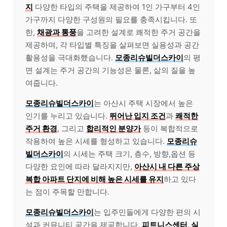
지
다양한 타입의 주택을 제공하여 1인 가구부터 4인
가구까지 다양한 구성원의 필요를 충족시킵니다. 또
한,
채광과 통풍
을 고려한 설계로 쾌적한 주거 공간을
제공하며, 각 타입별 특징을 살펴보면 실용성과 공간
활용성을 극대화했습니다.
모종리슈빌더스카이
의 평
면 설계는 주거 공간의 기능성은 물론, 삶의 질을 높
여줍니다.
모종리슈빌더스카이
는 아산시 주택 시장에서 높은
인기를 누리고 있습니다.
뛰어난 입지 조건
과
쾌적한
주거 환경
, 그리고
합리적인 분양가
등이 복합적으로
작용하여 높은 시세를 형성하고 있습니다.
모종리슈
빌더스카이
의 시세는 주택 크기, 층수, 방향,옵션 등
다양한 요인에 따라 달라지지만,
아산시 내 다른 주상
복합 아파트 단지에 비해 높은 시세를 유지
하고 있다
는 점이 주목할 만합니다.
모종리슈빌더스카이
는 입주민들에게 다양한 편의 시
설과 커뮤니티 공간을 제공합니다.
피트니스센터, 실