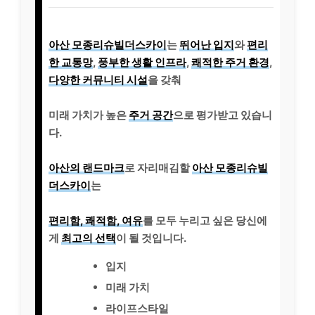
아산 모종리슈빌더스카이
는
뛰어난 입지
와
편리
한 교통망
,
풍부한 생활 인프라
,
쾌적한 주거 환경
,
다양한 커뮤니티 시설
을 갖춰
미래 가치가 높은
주거 공간
으로 평가받고 있습니
다.
아산의 랜드마크
로 자리매김할
아산 모종리슈빌
더스카이
는
편리함, 쾌적함, 여유
를 모두 누리고 싶은 당신에
게
최고의 선택
이 될 것입니다.
입지
미래 가치
라이프스타일