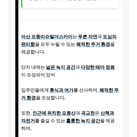
아산 모종리슈빌더스카이
는
푸른 자연
과
도심의
편리함
을 모두 누릴 수 있는
쾌적한 주거 환경
을
제공합니다.
단지 내에는
넓은 녹지 공간
과
다양한 테마 정원
이 조성되어 있어
입주민들에게
휴식과 여가
를 선사하며,
쾌적한 주
거 환경
을 조성합니다.
또한,
인근에 위치한 모종산
과
곡교천
은
산책과
자전거
를 즐길 수 있는
훌륭한 녹지 공간
을 제공
하며,