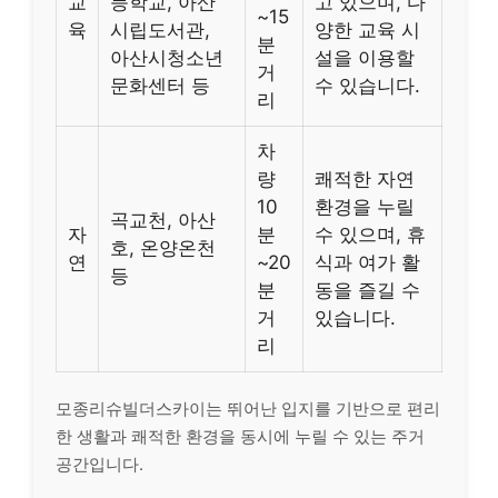
교
등학교, 아산
고 있으며, 다
~15
육
시립도서관,
양한 교육 시
분
아산시청소년
설을 이용할
거
문화센터 등
수 있습니다.
리
차
량
쾌적한 자연
10
환경을 누릴
곡교천, 아산
자
분
수 있으며, 휴
호, 온양온천
연
~20
식과 여가 활
등
분
동을 즐길 수
거
있습니다.
리
모종리슈빌더스카이는 뛰어난 입지를 기반으로 편리
한 생활과 쾌적한 환경을 동시에 누릴 수 있는 주거
공간입니다.