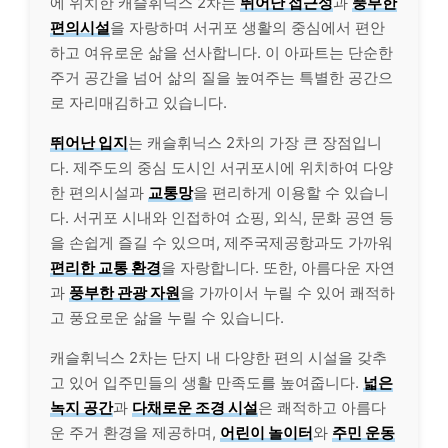
에 위치한 캐슬휘닉스 2차는
뛰어난 접근성
과
풍부한
편의시설
을 자랑하며 서귀포 생활의 중심에서 편안
하고 여유로운 삶을 선사합니다. 이 아파트는 단순한
주거 공간을 넘어 삶의 질을 높여주는 특별한 공간으
로 자리매김하고 있습니다.
뛰어난 입지
는 캐슬휘닉스 2차의 가장 큰 장점입니
다. 제주도의 중심 도시인 서귀포시에 위치하여 다양
한 편의시설과
교통망
을 편리하게 이용할 수 있습니
다. 서귀포 시내와 인접하여 쇼핑, 외식, 문화 공연 등
을 손쉽게 즐길 수 있으며, 제주국제공항과도 가까워
편리한 교통 환경
을 자랑합니다. 또한, 아름다운 자연
과
풍부한 관광 자원
을 가까이서 누릴 수 있어 쾌적하
고 풍요로운 삶을 누릴 수 있습니다.
캐슬휘닉스 2차는 단지 내 다양한 편의 시설을 갖추
고 있어 입주민들의 생활 만족도를 높여줍니다.
넓은
녹지 공간
과
다채로운 조경 시설
은 쾌적하고 아름다
운 주거 환경을 제공하며,
어린이 놀이터
와
주민 운동