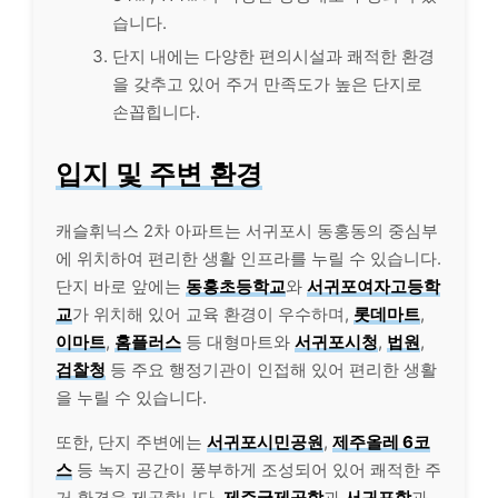
습니다.
단지 내에는 다양한 편의시설과 쾌적한 환경
을 갖추고 있어 주거 만족도가 높은 단지로
손꼽힙니다.
입지 및 주변 환경
캐슬휘닉스 2차 아파트는 서귀포시 동홍동의 중심부
에 위치하여 편리한 생활 인프라를 누릴 수 있습니다.
단지 바로 앞에는
동홍초등학교
와
서귀포여자고등학
교
가 위치해 있어 교육 환경이 우수하며,
롯데마트
,
이마트
,
홈플러스
등 대형마트와
서귀포시청
,
법원
,
검찰청
등 주요 행정기관이 인접해 있어 편리한 생활
을 누릴 수 있습니다.
또한, 단지 주변에는
서귀포시민공원
,
제주올레 6코
스
등 녹지 공간이 풍부하게 조성되어 있어 쾌적한 주
거 환경을 제공합니다.
제주국제공항
과
서귀포항
과