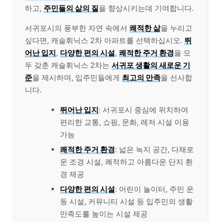
하고,
주민들의 삶의 질
을 향상시키는데 기여합니다.
서귀포시의 풍부한 자연 속에서
쾌적한 삶
을 누리고
싶다면, 캐슬휘닉스 2차 아파트를 선택하십시오.
뛰
어난 입지
,
다양한 편의 시설
,
쾌적한 주거 환경
을 모
두 갖춘 캐슬휘닉스 2차는
서귀포 생활의 새로운 기
준
을 제시하며, 입주민들에게
최고의 만족
을 선사합
니다.
뛰어난 입지
: 서귀포시 중심에 위치하여
편리한 교통, 쇼핑, 문화, 레저 시설 이용
가능
쾌적한 주거 환경
: 넓은 녹지 공간, 다채로
운 조경 시설, 쾌적하고 아름다운 단지 환
경 제공
다양한 편의 시설
: 어린이 놀이터, 주민 운
동 시설, 커뮤니티 시설 등 입주민의 생활
만족도를 높이는 시설 제공