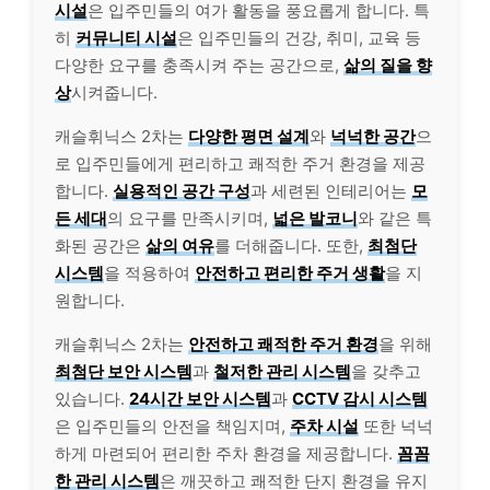
시설
은 입주민들의 여가 활동을 풍요롭게 합니다. 특
히
커뮤니티 시설
은 입주민들의 건강, 취미, 교육 등
다양한 요구를 충족시켜 주는 공간으로,
삶의 질을 향
상
시켜줍니다.
캐슬휘닉스 2차는
다양한 평면 설계
와
넉넉한 공간
으
로 입주민들에게 편리하고 쾌적한 주거 환경을 제공
합니다.
실용적인 공간 구성
과 세련된 인테리어는
모
든 세대
의 요구를 만족시키며,
넓은 발코니
와 같은 특
화된 공간은
삶의 여유
를 더해줍니다. 또한,
최첨단
시스템
을 적용하여
안전하고 편리한 주거 생활
을 지
원합니다.
캐슬휘닉스 2차는
안전하고 쾌적한 주거 환경
을 위해
최첨단 보안 시스템
과
철저한 관리 시스템
을 갖추고
있습니다.
24시간 보안 시스템
과
CCTV 감시 시스템
은 입주민들의 안전을 책임지며,
주차 시설
또한 넉넉
하게 마련되어 편리한 주차 환경을 제공합니다.
꼼꼼
한 관리 시스템
은 깨끗하고 쾌적한 단지 환경을 유지