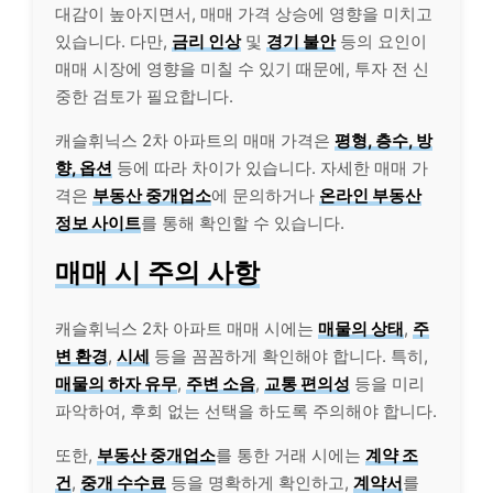
대감이 높아지면서, 매매 가격 상승에 영향을 미치고
있습니다. 다만,
금리 인상
및
경기 불안
등의 요인이
매매 시장에 영향을 미칠 수 있기 때문에, 투자 전 신
중한 검토가 필요합니다.
캐슬휘닉스 2차 아파트의 매매 가격은
평형, 층수, 방
향, 옵션
등에 따라 차이가 있습니다. 자세한 매매 가
격은
부동산 중개업소
에 문의하거나
온라인 부동산
정보 사이트
를 통해 확인할 수 있습니다.
매매 시 주의 사항
캐슬휘닉스 2차 아파트 매매 시에는
매물의 상태
,
주
변 환경
,
시세
등을 꼼꼼하게 확인해야 합니다. 특히,
매물의 하자 유무
,
주변 소음
,
교통 편의성
등을 미리
파악하여, 후회 없는 선택을 하도록 주의해야 합니다.
또한,
부동산 중개업소
를 통한 거래 시에는
계약 조
건
,
중개 수수료
등을 명확하게 확인하고,
계약서
를