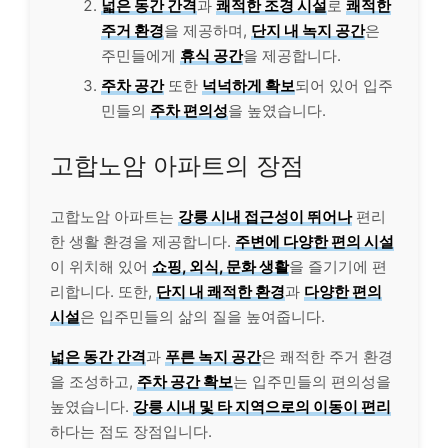
넓은 동간 간격
과
쾌적한 조경 시설
로
쾌적한
주거 환경
을 제공하며,
단지 내 녹지 공간
은
주민들에게
휴식 공간
을 제공합니다.
주차 공간
또한
넉넉하게 확보
되어 있어 입주
민들의
주차 편의성
을 높였습니다.
고합노암 아파트의 장점
고합노암 아파트는
강릉 시내 접근성이 뛰어나
편리
한 생활 환경을 제공합니다.
주변에 다양한 편의 시설
이 위치해 있어
쇼핑, 외식, 문화 생활
을 즐기기에 편
리합니다. 또한,
단지 내 쾌적한 환경
과
다양한 편의
시설
은 입주민들의 삶의 질을 높여줍니다.
넓은 동간 간격
과
푸른 녹지 공간
은 쾌적한 주거 환경
을 조성하고,
주차 공간 확보
는 입주민들의 편의성을
높였습니다.
강릉 시내 및 타 지역으로의 이동이 편리
하다는 점도 장점입니다.