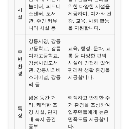
놀이터, 피트니
위한 다양한 시설을
시
스센터, 도서
제공하며, 여가와 건
설
관, 주민 커뮤
강, 교육, 사회 활동
니티 시설 등
을 지원합니다.
강릉시청, 강릉
고등학교, 강릉
교육, 행정, 문화, 교
주
여자고등학교,
통 등 다양한 편의
변
강릉시립도서
시설이 인접해 있어
환
관, 강릉시외버
편리한 생활 환경을
경
스터미널, 강릉
제공합니다.
역 등
넓은 동간 거
쾌적하고 안전한 주
리, 쾌적한 조
거 환경을 조성하여
특
경 시설, 단지
입주민들에게 높은
징
내 녹지 공간
만족도를 제공합니
풍부
다.