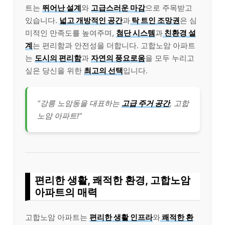
트는
뛰어난 설계
와
고급스러운 마감
으로 주목받고
있습니다.
넓고 개방적인 공간
과
탁 트인 조망권
은 심
미적인 만족도를 높여주며,
첨단 시스템
과
친환경 설
계
는 편리함과 안전성을 더합니다. 고합노암 아파트
는
도시의 편리함
과
자연의 풍요로움
을 모두 누리고
싶은 당신을 위한
최고의 선택
입니다.
“강릉 노암동을 대표하는
고급 주거 공간
, 고합
노암 아파트!”
편리한 생활, 쾌적한 환경, 고합노암
아파트의 매력
고합노암 아파트는
편리한 생활 인프라
와
쾌적한 환