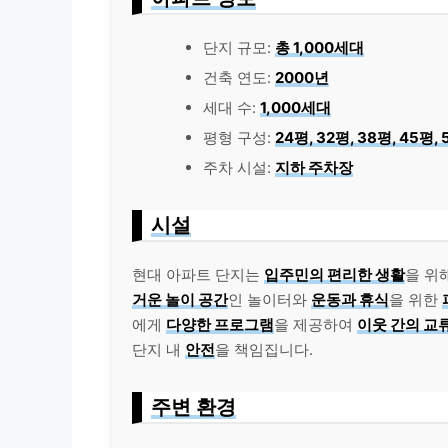
단지 규모:
총 1,000세대
건축 연도:
2000년
세대 수:
1,000세대
평형 구성:
24평, 32평, 38평, 45평,
주차 시설:
지하 주차장
시설
현대 아파트 단지는
입주민의 편리한 생활
을 위
거운 놀이 공간
인 놀이터와
운동과 휴식
을 위한
에게
다양한 프로그램
을 제공하여
이웃 간의 교
단지 내
안전
을 책임집니다.
주변 환경