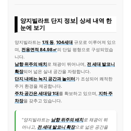
양지빌라트 단지 정보| 상세 내역 한
눈에 보기
양지빌라트는
1개 동
,
104세대
규모로 이루어져 있으
며,
전용면적 84.98㎡
의 단일 평형으로 구성되었습
니다.
남향 위주의 배치
로 채광이 뛰어나며,
전 세대 발코니
확장
되어 넓은 실내 공간을 자랑합니다.
단지 내에는 녹지 공간과 놀이터
가 조성되어 쾌적한
주거 환경을 제공합니다.
주차 공간은 세대당 1대
를 확보하고 있으며,
지하 주
차장
을 갖추고 있습니다.
“양지빌라트는
남향 위주의 배치
로 채광이 뛰
어나고,
전 세대 발코니 확장
으로 넓은 공간을