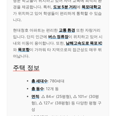
명문 학교들이 위치하고 있어 자녀 교육에 최적의 환
경을 제공합니다. 특히,
도보 5분 거리
에
목포대학교
가 위치하고 있어 학생들이 편리하게 통학할 수 있습
니다.
현대청호 아파트는 편리한
교통 환경
또한 자랑거리
입니다. 단지 인근에
버스 정류장
이 위치하고 있어 시
내외 이동이 용이합니다. 또한,
남해고속도로 목포 IC
와
목포항
이 가까워 타 지역으로의 접근성도 매우 뛰
어납니다.
주택 정보
총 세대수
: 780세대
총 동수
: 12개 동
면적
: △ 84㎡ (25평형), △ 101㎡ (30평
형), △ 127㎡ (38평형) 등 다양한 평형 구
성