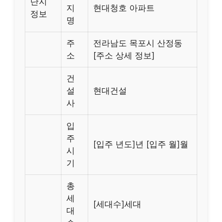
단지
지
현대청호 아파트
정보
명
주
전라남도 목포시 산정동
소
[주소 상세 정보]
건
설
현대건설
사
입
주
[입주 년도]년 [입주 월]월
시
기
총
세
[세대수]세대
대