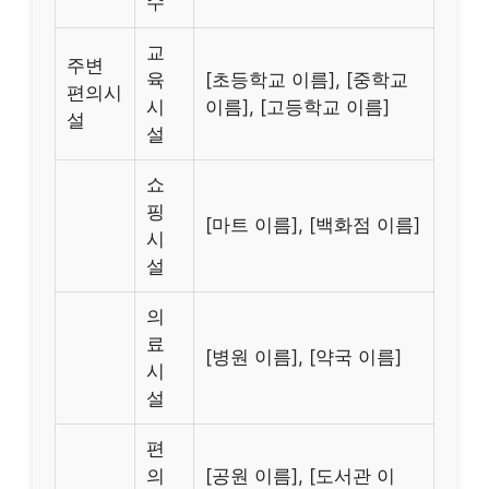
수
교
주변
육
[초등학교 이름], [중학교
편의시
시
이름], [고등학교 이름]
설
설
쇼
핑
[마트 이름], [백화점 이름]
시
설
의
료
[병원 이름], [약국 이름]
시
설
편
의
[공원 이름], [도서관 이