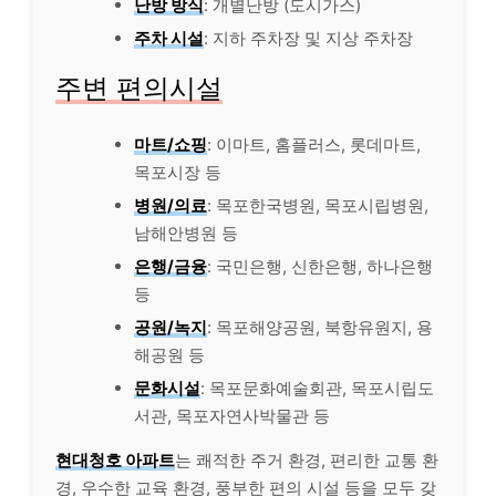
난방 방식
: 개별난방 (도시가스)
주차 시설
: 지하 주차장 및 지상 주차장
주변 편의시설
마트/쇼핑
: 이마트, 홈플러스, 롯데마트,
목포시장 등
병원/의료
: 목포한국병원, 목포시립병원,
남해안병원 등
은행/금융
: 국민은행, 신한은행, 하나은행
등
공원/녹지
: 목포해양공원, 북항유원지, 용
해공원 등
문화시설
: 목포문화예술회관, 목포시립도
서관, 목포자연사박물관 등
현대청호 아파트
는 쾌적한 주거 환경, 편리한 교통 환
경, 우수한 교육 환경, 풍부한 편의 시설 등을 모두 갖