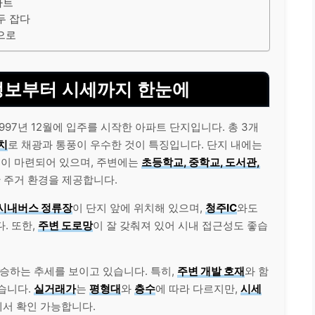
파트
두 잡다
속으로
 정보부터 시세까지 한눈에
997년 12월에 입주를 시작한 아파트 단지입니다. 총 3개
치
로 채광과 통풍이 우수한 것이 특징입니다. 단지 내에는
설이 마련되어 있으며, 주변에는
초등학교, 중학교, 도서관,
한 주거 환경을 제공합니다.
 시내버스 정류장
이 단지 앞에 위치해 있으며,
청주IC
와도
. 또한,
주변 도로망
이 잘 갖춰져 있어 시내 접근성도 좋습
상승하는 추세를 보이고 있습니다. 특히,
주변 개발 호재
와 함
습니다.
실거래가
는
평형대
와
층수
에 따라 다르지만,
시세
서 확인 가능합니다.