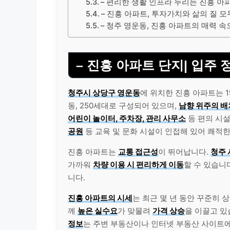
– 편리한 생활 인프라 누리는 진흥 아
– 진흥 아파트, 투자가치와 삶의 질 모
– 청주 영운동, 진흥 아파트의 매력 
– 진흥 아파트 단지| 입주
청주시 상당구 영운동
에 위치한 진흥 아파트는 1
동, 250세대로 구성되어 있으며,
남향 위주의 배
어린이 놀이터, 주차장, 관리 사무소
등 편의 시
공원
등 교육 및 문화 시설이 인접해 있어 쾌적
진흥 아파트는
교통 접근성
이 뛰어납니다.
청주
가까워
차량 이용 시 편리하게 이동
할 수 있습니다
니다.
진흥 아파트의 시세
는 최근 몇 년 동안 꾸준히 
께
높은 실수요
가 맞물려
가격 상승
을 이끌고 있
정보
는 주변 부동산이나 인터넷 부동산 사이트에