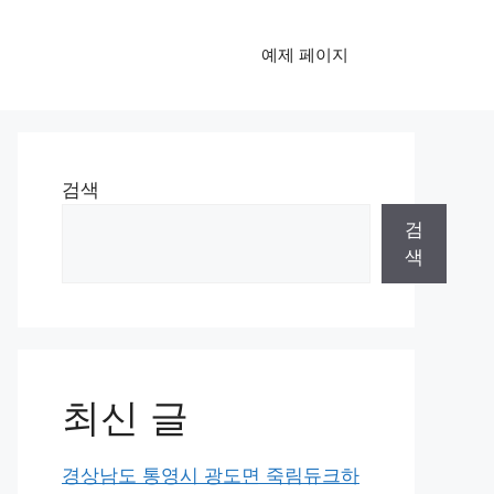
예제 페이지
검색
검
색
최신 글
경상남도 통영시 광도면 죽림듀크하