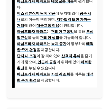
아남프라자 아파트
는
대중교통 이용
이 편리합니
다.
버스 정류장이 단지 인근
에 위치해 있어
광주 시
내
로의 이동이 편리하며,
지하철역 또한 가까운
거리
에 있어
대중교통 이용
이 편리합니다.
아남프라자 아파트
는
편리한 교통망
을 통해
도심
접근성
을 높여
편리한 생활
을 가능하게 합니다.
아남프라자 아파트
는
녹지 공간
이 풍부하여
쾌적
한 주거 환경
을 제공합니다.
단지 내 조경
이 잘 되어 있어
산책과 휴식
을 즐기
기에 좋으며,
인근에 공원
이 위치해 있어
쾌적한
환경
을 누릴 수 있습니다.
아남프라자 아파트
는
자연과 조화
를 이루는
쾌적
한 주거 환경
을 제공합니다.