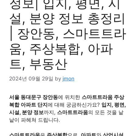
정보| 입지, 평면, 시
설, 분양 정보 총정리
| 장안동, 스마트트라
움, 주상복합, 아파
트, 부동산
2024년 09월 29일
by
jmon
서울 동대문구 장안동
에 위치한
스마트트라움 주상
복합 아파트 단지
에 대해 궁금하신가요?
입지, 평면,
시설, 분양 정보
까지,
스마트트라움
의 모든 것을 낱
낱이 파헤쳐 드립니다.
스마트트라움
은
주상복합
으로,
아파트
와
상업시설