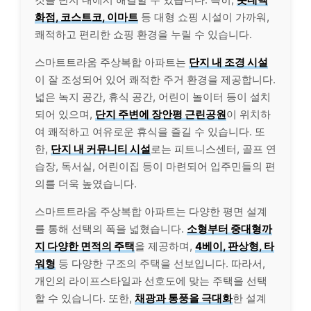
화점, 코스트코, 이마트
등 대형 쇼핑 시설이 가까워,
쾌적하고 편리한 쇼핑 환경을 누릴 수 있습니다.
스마트트라움 주상복합 아파트는
단지 내 조경 시설
이 잘 조성되어 있어 쾌적한 주거 환경을 제공합니다.
넓은 녹지 공간, 휴식 공간, 어린이 놀이터 등이 설치
되어 있으며,
단지 주변에 장안평 근린공원
이 위치하
여 쾌적하고 여유로운 휴식을 즐길 수 있습니다. 또
한,
단지 내 커뮤니티 시설
로는 피트니스센터, 골프 연
습장, 독서실, 어린이집 등이 마련되어 입주민들의 편
의를 더욱 높였습니다.
스마트트라움 주상복합 아파트는 다양한 평면 설계
를 통해 선택의 폭을 넓혔습니다.
소형부터 중대형까
지 다양한 면적의 주택
을 제공하며,
4베이, 판상형, 타
워형
등 다양한 구조의 주택을 선보입니다. 따라서,
개인의 라이프스타일과 선호도에 맞는 주택을 선택
할 수 있습니다. 또한,
채광과 통풍을 극대화
한 설계