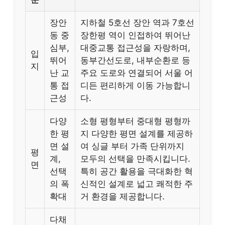
장안
지하철 5호선 장안 역과 7호선
동 중
장한평 역이 인접하여 뛰어난
심부,
대중교통 접근성을 자랑하며,
입
뛰어
동부간선도로, 내부순환로 등
지
난 교
주요 도로와 연결되어 서울 어
통 접
디든 편리하게 이동 가능합니
근성
다.
다양
소형 평형부터 중대형 평형까
한 평
지 다양한 평면 설계를 제공하
면 설
여 싱글 부터 가족 단위까지
평
계,
모두의 선택을 만족시킵니다.
면
선택
특히 공간 활용을 극대화한 혁
의 폭
신적인 설계로 넓고 쾌적한 주
확대
거 환경을 제공합니다.
다채