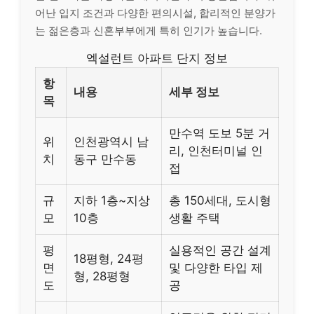
어난 입지 조건과 다양한 편의시설, 합리적인 분양가
는 젊은층과 신혼부부에게 특히 인기가 높습니다.
엑설런트 아파트 단지 정보
항
내용
세부 정보
목
만수역 도보 5분 거
위
인천광역시 남
리, 인천터미널 인
치
동구 만수동
접
규
지하 1층~지상
총 150세대, 도시형
모
10층
생활 주택
평
실용적인 공간 설계
18평형, 24평
면
및 다양한 타입 제
형, 28평형
도
공