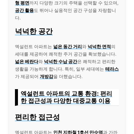
형 평면
까지 다양한 크기의 주택을 선택할 수 있으며,
공간 활용
도 뛰어나 실용적인 공간 구성을 자랑합니
다.
넉넉한 공간
엑설런트 아파트는
넓은 동간 거리
와
넉넉한 면적
의
세대를 제공하여 쾌적한 주거 공간을 확보했습니다.
넓은 베란다
와
넉넉한 수납 공간
은 쾌적하고 편리한
생활을 가능하게 합니다. 특히, 일부 세대에는
테라스
가 제공되어
개방감
을 더했습니다.
엑설런트 아파트의 교통 환경: 편리
한 접근성과 다양한 대중교통 이용
편리한 접근성
엑설런트 아파트는
인천 지하철 1호선 만수역
과 가까