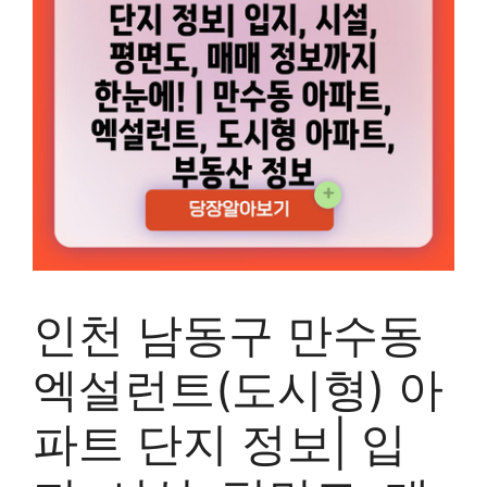
인천 남동구 만수동
엑설런트(도시형) 아
파트 단지 정보| 입