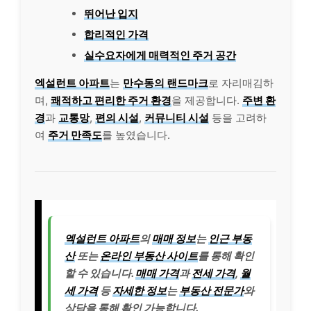
뛰어난 입지
합리적인 가격
실수요자에게 매력적인 주거 공간
엑설런트 아파트
는
만수동의 랜드마크
로 자리매김하
며,
쾌적하고 편리한 주거 환경
을 제공합니다.
주변 환
경
과
교통망
,
편의 시설
,
커뮤니티 시설
등을 고려하
여
주거 만족도
를 높였습니다.
엑설런트 아파트
의
매매 정보
는
인근 부동
산
또는
온라인 부동산 사이트
를 통해 확인
할 수 있습니다.
매매 가격
과
전세 가격
,
월
세 가격
등
자세한 정보
는
부동산 전문가
와
상담을 통해 확인 가능합니다.