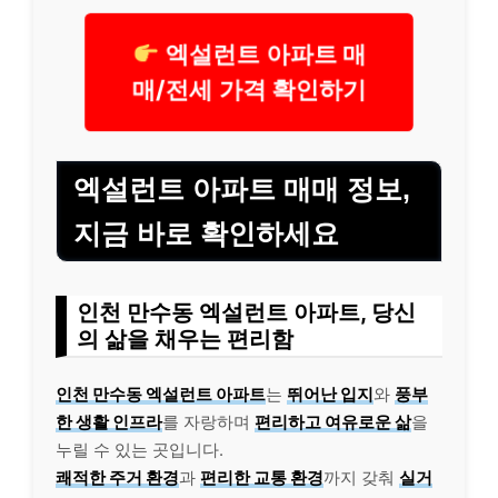
엑설런트 아파트 매
매/전세 가격 확인하기
엑설런트 아파트 매매 정보,
지금 바로 확인하세요
인천 만수동 엑설런트 아파트, 당신
의 삶을 채우는 편리함
인천 만수동 엑설런트 아파트
는
뛰어난 입지
와
풍부
한 생활 인프라
를 자랑하며
편리하고 여유로운 삶
을
누릴 수 있는 곳입니다.
쾌적한 주거 환경
과
편리한 교통 환경
까지 갖춰
실거