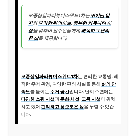
모종삼일파라뷰더스위트1차는
뛰어난 입
지
와
다양한 편의시설
,
풍부한 커뮤니티 시
설
을 갖추어 입주민들에게
쾌적하고 편리
한 삶
을 제공합니다.
모종삼일파라뷰더스위트1차
는 편리한 교통망, 쾌
적한 주거 환경, 다양한 편의 시설을 통해
삶의 만
족도
를 높이는
주거 공간
입니다. 단지 주변에는
다양한 쇼핑 시설
과
문화 시설
,
교육 시설
이 위치
하고 있어
편리하고 풍요로운 삶
을 누릴 수 있습
니다.