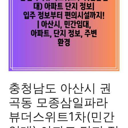
충청남도 아산시 권
곡동 모종삼일파라
뷰더스위트1차(민간