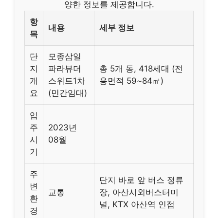
양한 정보를 제공합니다.
항
내용
세부 정보
목
단
모종삼일
지
파라뷰더
총 5개 동, 418세대 (전
개
스위트1차
용면적 59~84㎡)
요
(민간임대)
입
주
2023년
시
08월
기
주
단지 바로 앞 버스 정류
변
교통
장, 아산시외버스터미
환
널, KTX 아산역 인접
경