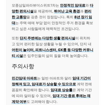
모종삼일파라뷰더스위트1차는
안정적인 임대료
와
다
양한 편의시설
을 제공하며,
뛰어난 교육 환경
과
편리
한 교통망
을 갖춘 것이 장점입니다. 특히
8년 장기 임
대
는 주택 매매 부담 없이 안정적인 주거 환경을 확보
하고 싶은 사람들에게 매력적인 조건입니다.
또한
단지 주변에는 다양한 생활 편의시설
이 위치하
고 있어 편리한 일상 생활을 누릴 수 있으며, 단지 내
어린이 놀이터, 피트니스센터, GX룸 등 다양한 커뮤니
티 시설
은 입주민들의 삶의 질을 더욱 높여줍니다.
주의사항
민간임대 아파트
는 일반 아파트와 달리
임대 기간이
정해져 있고, 임대료가 상승할 수 있으므로
계약 전에
꼼꼼히 확인해야 합니다.
임대료 상승률
은 계약 기간
에 따라 달라질 수 있으며,
임대 기간 종료 후에는 재
계약 여부
도 고려해야 합니다.