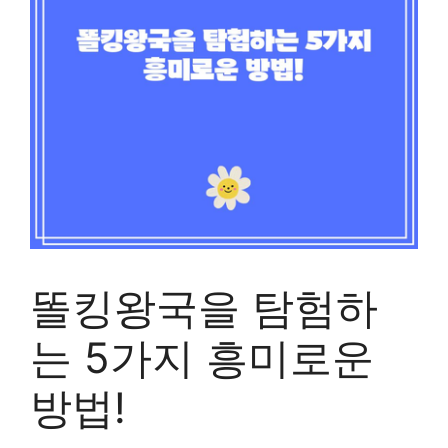
똘킹왕국을 탐험하
는 5가지 흥미로운
방법!