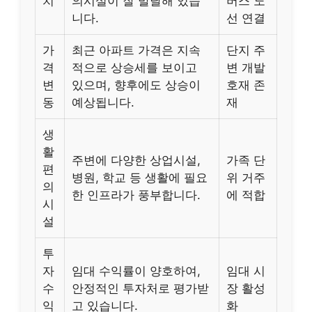
치
의시설이 잘 발달해 있습
버스 노
니다.
선 연결
가
최근 아파트 가격은 지속
단지 주
격
적으로 상승세를 보이고
변 개발
변
있으며, 향후에도 상승이
호재 존
동
예상됩니다.
재
생
활
주변에 다양한 상업시설,
가족 단
편
병원, 학교 등 생활에 필요
위 거주
의
한 인프라가 풍부합니다.
에 적합
시
설
투
자
임대 수익률이 양호하여,
임대 시
수
안정적인 투자처로 평가받
장 활성
익
고 있습니다.
화