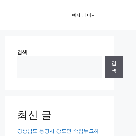
예제 페이지
검색
검
색
최신 글
경상남도 통영시 광도면 죽림듀크하