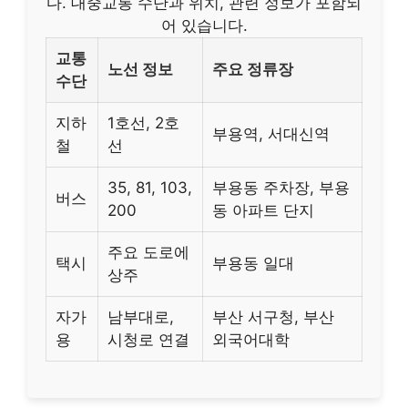
다. 대중교통 수단과 위치, 관련 정보가 포함되
어 있습니다.
교통
노선 정보
주요 정류장
수단
지하
1호선, 2호
부용역, 서대신역
철
선
35, 81, 103,
부용동 주차장, 부용
버스
200
동 아파트 단지
주요 도로에
택시
부용동 일대
상주
자가
남부대로,
부산 서구청, 부산
용
시청로 연결
외국어대학