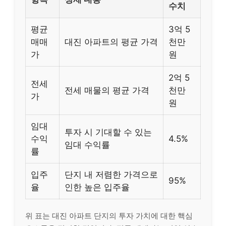
수치
평균
3억 5
매매
대진 아파트의 평균 가격
천만
가
원
2억 5
전세
전세 매물의 평균 가격
천만
가
원
임대
투자 시 기대할 수 있는
수익
4.5%
임대 수익률
률
입주
단지 내 저렴한 가격으로
95%
율
인한 높은 입주율
위 표는 대진 아파트 단지의 투자 가치에 대한 핵심