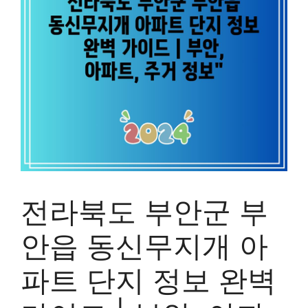
전라북도 부안군 부
안읍 동신무지개 아
파트 단지 정보 완벽