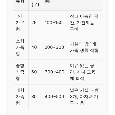
유형
원)
(㎡)
1인
작고 아늑한 공
가구
25
100~150
간, 가전제품
형
구비
소형
거실과 방 1개,
가족
40
200~300
가족 생활 적합
형
중형
여유 있는 공
가족
60
300~400
간, 자녀 교육
형
에 최적
대형
넓은 거실과 방
가족
80
400~500
3개, 다자녀 가
형
구 대응