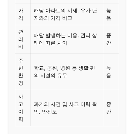
가
해당 아파트의 시세, 유사 단
높
격
지와의 가격 비교
음
관
매달 발생하는 비용, 관리 상
중
리
태에 따른 차이
간
비
주
변
학교, 공원, 병원 등 생활 편
높
환
의 시설의 유무
음
경
사
고
과거의 사건 및 사고 이력 확
중
이
인, 안전도
간
력