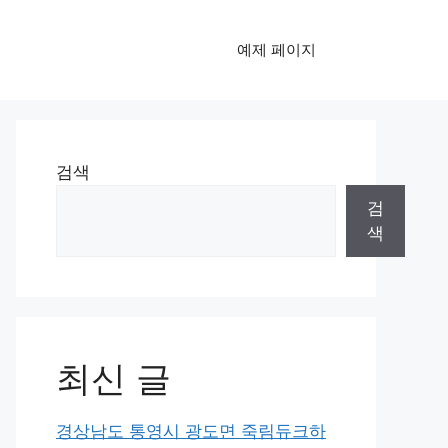
예제 페이지
검색
검
색
최신 글
경상남도 통영시 광도면 죽림듀크하