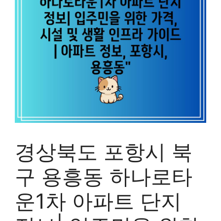
경상북도 포항시 북
구 용흥동 하나로타
운1차 아파트 단지