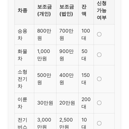
신청
보조금
보조금
잔
차종
가능
(개인)
(법인)
액
여부
승용
800만
700만
100
〇
차
원
원
대
화물
1,000
900만
50
〇
차
만원
원
대
소형
500만
400만
150
전기
〇
원
원
대
차
이륜
200
30만원
20만원
〇
차
대
전기
3,000
2,500
10
〇
버스
만원
만원
대