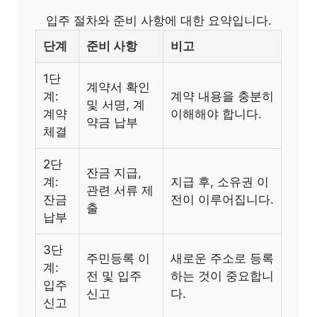
입주 절차와 준비 사항에 대한 요약입니다.
단계
준비 사항
비고
1단
계약서 확인
계:
계약 내용을 충분히
및 서명, 계
계약
이해해야 합니다.
약금 납부
체결
2단
잔금 지급,
계:
지급 후, 소유권 이
관련 서류 제
잔금
전이 이루어집니다.
출
납부
3단
주민등록 이
새로운 주소로 등록
계:
전 및 입주
하는 것이 중요합니
입주
신고
다.
신고