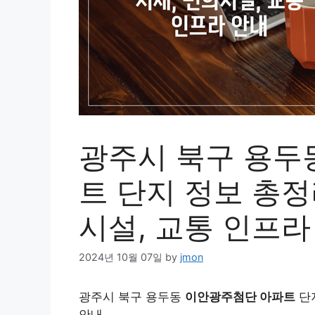
광주시 북구 용두
트 단지 정보 총정
시설, 교통 인프라
2024년 10월 07일
by
jmon
광주시 북구 용두동
이안광주첨단 아파트
단지
안내