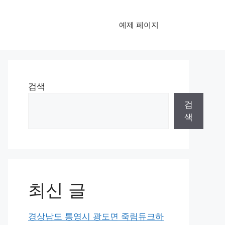
예제 페이지
검색
검
색
최신 글
경상남도 통영시 광도면 죽림듀크하