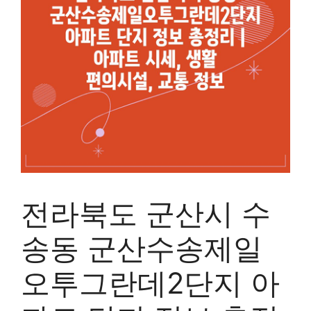
전라북도 군산시 수
송동 군산수송제일
오투그란데2단지 아