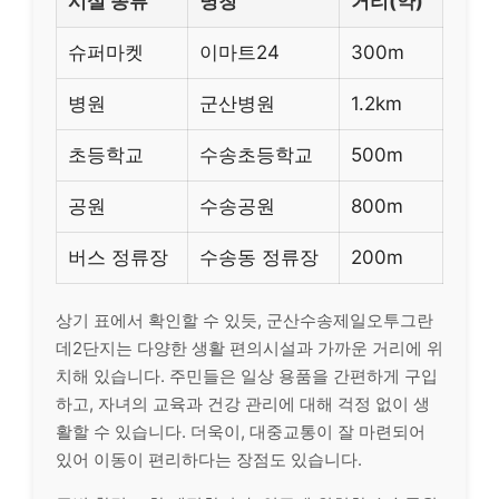
시설 종류
명칭
거리(약)
슈퍼마켓
이마트24
300m
병원
군산병원
1.2km
초등학교
수송초등학교
500m
공원
수송공원
800m
버스 정류장
수송동 정류장
200m
상기 표에서 확인할 수 있듯, 군산수송제일오투그란
데2단지는 다양한 생활 편의시설과 가까운 거리에 위
치해 있습니다. 주민들은 일상 용품을 간편하게 구입
하고, 자녀의 교육과 건강 관리에 대해 걱정 없이 생
활할 수 있습니다. 더욱이, 대중교통이 잘 마련되어
있어 이동이 편리하다는 장점도 있습니다.