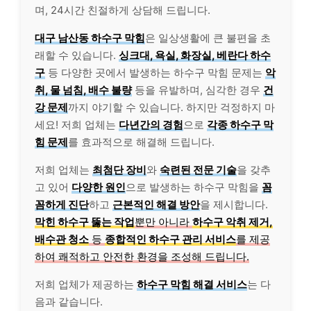
며, 24시간 친절하게 상담해 드립니다.
대구 남산동 하수구 막힘
은 일상생활에 큰 불편을 초
래할 수 있습니다.
싱크대, 욕실, 화장실, 베란다 하수
구
등 다양한 곳에서 발생하는 하수구 막힘 문제는
악
취, 물 넘침, 배수 불량
등을 유발하며, 심각한 경우
건
강 문제
까지 야기할 수 있습니다. 하지만 걱정하지 마
세요! 저희 업체는
다년간의 경험
으로
각종 하수구 막
힘 문제
를 효과적으로 해결해 드립니다.
저희 업체는
최첨단 장비
와
숙련된 전문 기술
을 갖추
고 있어
다양한 원인
으로 발생하는 하수구 막힘을
꼼
꼼하게 진단
하고
근본적인 해결 방안
을 제시합니다.
막힌 하수구 뚫는 작업
뿐만 아니라
하수구 악취 제거,
배수관 청소
등
종합적인 하수구 관리 서비스
를 제공
하여 쾌적하고 안전한 환경을 조성해 드립니다.
저희 업체가 제공하는
하수구 막힘 해결 서비스
는 다
음과 같습니다.