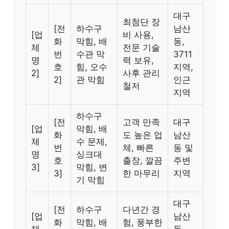
대구
최첨단 장
[전
하수구
남산
[업
비 사용,
화
막힘, 배
동,
체
전문 기술
번
수관 막
3711
명
력 보유,
호
힘, 오수
지역,
2]
사후 관리
2]
관 막힘
인근
철저
지역
하수구
[전
고객 만족
대구
[업
막힘, 배
화
도 높은 업
남산
체
수 문제,
번
체, 빠른
동 및
명
싱크대
호
출장, 깔끔
주변
3]
막힘, 변
3]
한 마무리
지역
기 막힘
대구
[전
하수구
다년간 경
[업
남산
화
막힘, 배
험, 풍부한