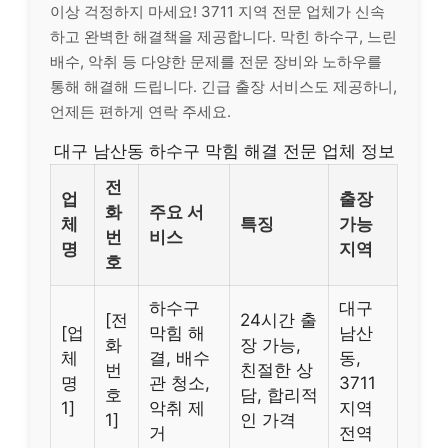
이상 걱정하지 마세요! 3711 지역 전문 업체가 신속
하고 완벽한 해결책을 제공합니다. 막힌 하수구, 느린
배수, 악취 등 다양한 문제를 전문 장비와 노하우를
통해 해결해 드립니다. 긴급 출장 서비스도 제공하니,
언제든 편하게 연락 주세요.
대구 남산동 하수구 막힘 해결 전문 업체 정보
전
업
출장
화
주요 서
체
특징
가능
번
비스
명
지역
호
하수구
대구
[전
24시간 출
[업
막힘 해
남산
화
장 가능,
체
결, 배수
동,
번
친절한 상
명
관 청소,
3711
호
담, 합리적
1]
악취 제
지역
1]
인 가격
거
전역