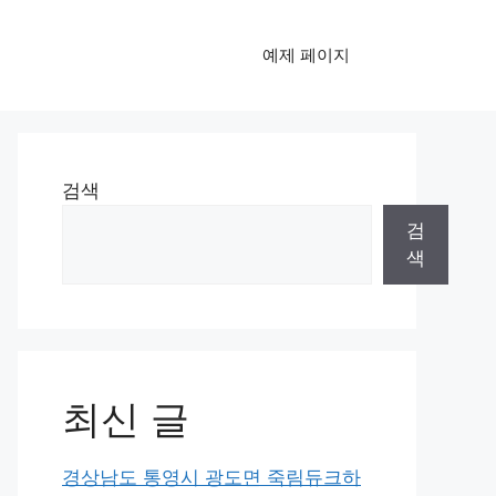
예제 페이지
검색
검
색
최신 글
경상남도 통영시 광도면 죽림듀크하